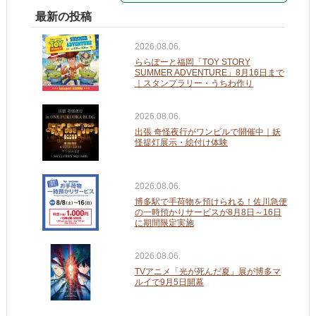
最新の投稿
2026.08.06.
ららぽーと福岡「TOY STORY
SUMMER ADVENTURE」8月16日まで
｜スタンプラリー・うちわ作り
2026.08.06.
出張 奇怪夜行がワンビルで開催中｜妖
怪提灯展示・絵付け体験
2026.08.06.
博多駅で手荷物を預けられる！佐川急便
の一時預かりサービスが8月8日～16日
に期間限定実施
2026.08.06.
TVアニメ「光が死んだ夏」展が博多マ
ルイで9月5日開幕