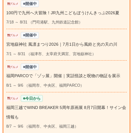
開催中
グルメ
100円で九州へ大冒険！JR九州こどもぼうけんきっぷ2026夏
7/18 ～ 8/31 （門司港駅、九州鉄道記念館）
開催中
グルメ
宮地嶽神社 風凛まつり2026｜7月1日から風鈴と光の天の川
7/1 ～ 8/31 （福津市、太宰府天満宮、宮地嶽神社）
開催中
グルメ
福岡PARCOで「ゾッ展」開催｜実話怪談と呪物の物証を展示
8/1 ～ 9/6 （福岡市、中央区、福岡PARCO）
今日から
グルメ
福岡三越でWIND BREAKER 5周年原画展 8月7日開幕！サイン会
情報も
8/7 ～ 9/6 （福岡市、中央区、福岡三越）