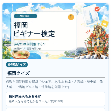
参加型クイズ
福岡クイズ
点数と回答時間をSNSでシェア。あるある編・方言編・歴史編・偉
人編・ご当地グルメ編・遺跡編を公開中です。
福岡県民あるある検定
福岡人なら秒でわかるローカル常識10問