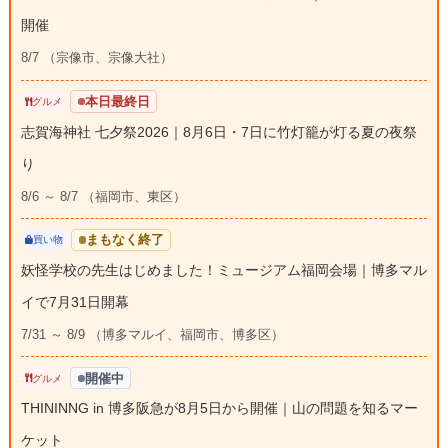
開催
8/7 （宗像市、宗像大社）
本日最終日
グルメ
志賀海神社 七夕祭2026｜8月6日・7日に竹灯籠が灯る夏の夜祭
り
8/6 ～ 8/7 （福岡市、東区）
まもなく終了
買い物
妖怪学校の先生はじめました！ミュージアム福岡会場｜博多マル
イで7月31日開幕
7/31 ～ 8/9 （博多マルイ、福岡市、博多区）
開催中
グルメ
THININNG in 博多阪急が8月5日から開催｜山の問題を知るマー
ケット