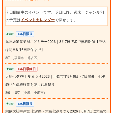
今日開催中のイベントです。明日以降、週末、ジャンル別
の予定は
イベントカレンダー
で探せます。
本日限り
体験
九州経済産業局こどもデー2026｜8月7日博多で無料開催【申込
は明日8月6日正午まで】
8/7 （福岡市、博多区）
本日最終日
体験
大崎七夕神社 夏まつり2026｜小郡市で8月6日・7日開催、七夕
飾りと伝統行事を楽しむ夏祭り
8/6 ～ 8/7 （小郡、小郡市）
本日限り
体験
宗像大社中津宮 七夕祭・大島七夕まつり2026｜8月7日に大島で