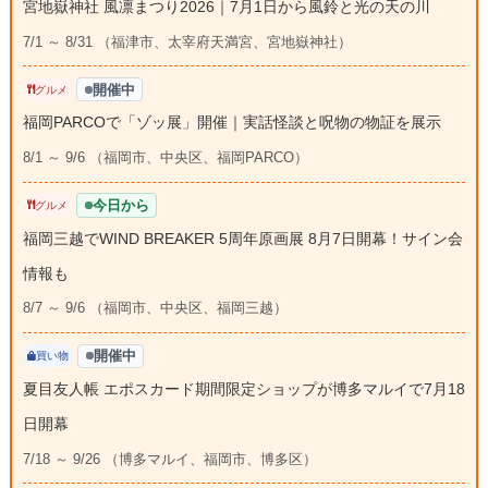
宮地嶽神社 風凛まつり2026｜7月1日から風鈴と光の天の川
7/1 ～ 8/31 （福津市、太宰府天満宮、宮地嶽神社）
開催中
グルメ
福岡PARCOで「ゾッ展」開催｜実話怪談と呪物の物証を展示
8/1 ～ 9/6 （福岡市、中央区、福岡PARCO）
今日から
グルメ
福岡三越でWIND BREAKER 5周年原画展 8月7日開幕！サイン会
情報も
8/7 ～ 9/6 （福岡市、中央区、福岡三越）
開催中
買い物
夏目友人帳 エポスカード期間限定ショップが博多マルイで7月18
日開幕
7/18 ～ 9/26 （博多マルイ、福岡市、博多区）