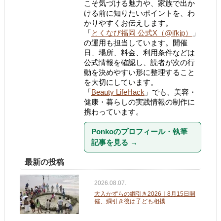
こそ気づける魅力や、家族で出か
ける前に知りたいポイントを、わ
かりやすくお伝えします。
「
とくなび福岡 公式X（@ifkjp）
」
の運用も担当しています。開催
日、場所、料金、利用条件などは
公式情報を確認し、読者が次の行
動を決めやすい形に整理すること
を大切にしています。
「
Beauty LifeHack
」でも、美容・
健康・暮らしの実践情報の制作に
携わっています。
Ponkoのプロフィール・執筆
記事を見る
→
最新の投稿
2026.08.07.
大入かずらの綱引き2026｜8月15日開
催、綱引き後は子ども相撲