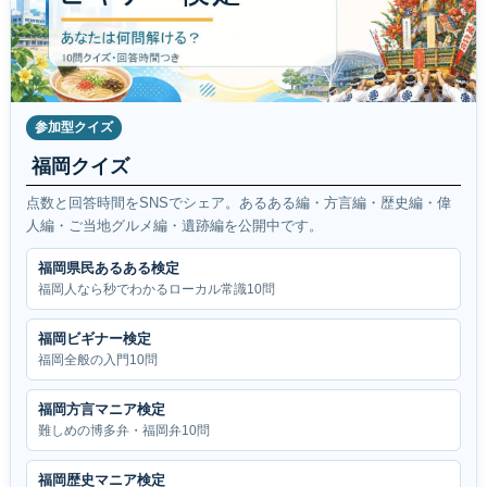
参加型クイズ
福岡クイズ
点数と回答時間をSNSでシェア。あるある編・方言編・歴史編・偉
人編・ご当地グルメ編・遺跡編を公開中です。
福岡県民あるある検定
福岡人なら秒でわかるローカル常識10問
福岡ビギナー検定
福岡全般の入門10問
福岡方言マニア検定
難しめの博多弁・福岡弁10問
福岡歴史マニア検定