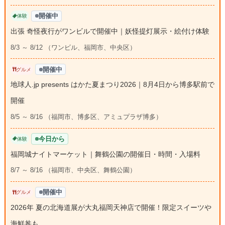
開催中
体験
出張 奇怪夜行がワンビルで開催中｜妖怪提灯展示・絵付け体験
8/3 ～ 8/12 （ワンビル、福岡市、中央区）
開催中
グルメ
地球人.jp presents はかた夏まつり2026｜8月4日から博多駅前で
開催
8/5 ～ 8/16 （福岡市、博多区、アミュプラザ博多）
今日から
体験
福岡城ナイトマーケット｜舞鶴公園の開催日・時間・入場料
8/7 ～ 8/16 （福岡市、中央区、舞鶴公園）
開催中
グルメ
2026年 夏の北海道展が大丸福岡天神店で開催！限定スイーツや
海鮮丼も