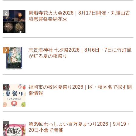
周船寺花火大会2026｜8月17日開催・丸隈山古
墳慰霊祭奉納花火
志賀海神社 七夕祭2026｜8月6日・7日に竹灯籠
が灯る夏の夜祭り
福岡市の校区夏祭り2026｜区・校区名で探す開
催情報
第39回わっしょい百万夏まつり2026｜9月19・
20日小倉で開催