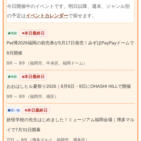
今日開催中のイベントです。明日以降、週末、ジャンル別
の予定は
イベントカレンダー
で探せます。
本日最終日
体験
Pet博2026福岡の前売券が5月17日発売！みずほPayPayドームで
8月開催
8/8 ～ 8/9 （福岡市、中央区、福岡ドーム）
本日最終日
体験
おおはしヒル夏祭り2026｜8月8日・9日にOHASHI HILLで開催
8/8 ～ 8/9 （福岡市、南区）
本日最終日
買い物
妖怪学校の先生はじめました！ミュージアム福岡会場｜博多マル
イで7月31日開幕
7/31 ～ 8/9 （博多マルイ、福岡市、博多区）