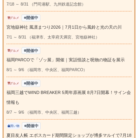
7/18 ～ 8/31 （門司港駅、九州鉄道記念館）
開催中
グルメ
宮地嶽神社 風凛まつり2026｜7月1日から風鈴と光の天の川
7/1 ～ 8/31 （福津市、太宰府天満宮、宮地嶽神社）
開催中
グルメ
福岡PARCOで「ゾッ展」開催｜実話怪談と呪物の物証を展示
8/1 ～ 9/6 （福岡市、中央区、福岡PARCO）
開催中
グルメ
福岡三越でWIND BREAKER 5周年原画展 8月7日開幕！サイン会
情報も
8/7 ～ 9/6 （福岡市、中央区、福岡三越）
開催中
買い物
夏目友人帳 エポスカード期間限定ショップが博多マルイで7月18