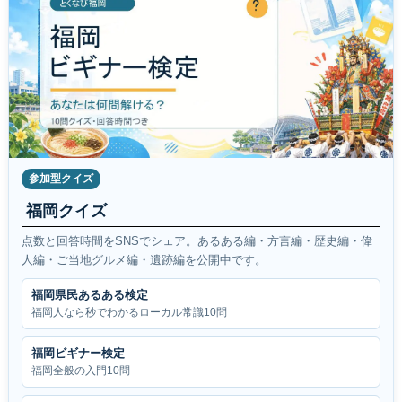
参加型クイズ
福岡クイズ
点数と回答時間をSNSでシェア。あるある編・方言編・歴史編・偉
人編・ご当地グルメ編・遺跡編を公開中です。
福岡県民あるある検定
福岡人なら秒でわかるローカル常識10問
福岡ビギナー検定
福岡全般の入門10問