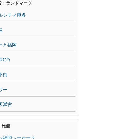
設・ランドマーク
ルシティ博多
急
ーと福岡
RCO
下街
ワー
天満宮
・旅館
ン福岡シーホーク