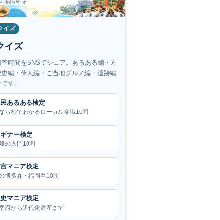
クイズ
クイズ
回答時間をSNSでシェア。あるある編・方
歴史編・偉人編・ご当地グルメ編・遺跡編
中です。
県民あるある検定
なら秒でわかるローカル常識10問
ビギナー検定
般の入門10問
方言マニア検定
の博多弁・福岡弁10問
歴史マニア検定
宰府から近代化遺産まで