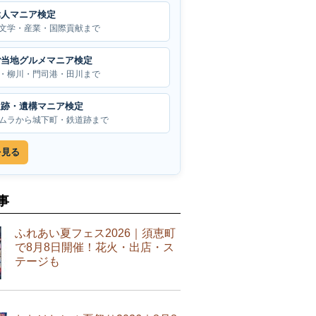
偉人マニア検定
文学・産業・国際貢献まで
ご当地グルメマニア検定
・柳川・門司港・田川まで
遺跡・遺構マニア検定
ムラから城下町・鉄道跡まで
を見る
事
ふれあい夏フェス2026｜須恵町
で8月8日開催！花火・出店・ス
テージも