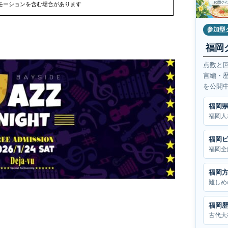
モーションを含む場合があります
参加型
福岡
点数と
言編・
を公開
福岡
福岡人
福岡
福岡全
福岡
難しめ
福岡
古代大