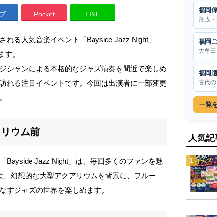
福岡
ブ
Pocket
LINE
藩政・
気音楽イベント「Bayside Jazz Night」
福岡
大牟田
れます。
ジシャンによる本格的なジャズ演奏を間近で楽しめ
福岡
古代の
訪れる注目イベントです。今回は出演者に一部変更
。
一覧
アリウム前
人気記
side Jazz Night」は、毎回多くのファンを魅
は、幻想的な大型アクアリウムを背景に、フルー
なすジャズの世界を楽しめます。