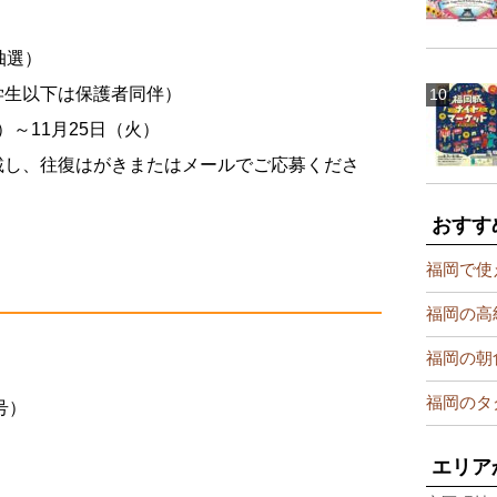
抽選）
学生以下は保護者同伴）
土）～11月25日（火）
載し、往復はがきまたはメールでご応募くださ
おすす
福岡で使
福岡の高
福岡の朝
福岡のタ
号）
エリア