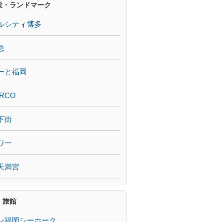
設・ランドマーク
ルシティ博多
急
ーと福岡
RCO
下街
ワー
天満宮
・旅館
ン福岡シーホーク