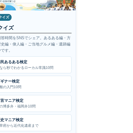
クイズ
クイズ
回答時間をSNSでシェア。あるある編・方
歴史編・偉人編・ご当地グルメ編・遺跡編
中です。
県民あるある検定
なら秒でわかるローカル常識10問
ビギナー検定
般の入門10問
方言マニア検定
の博多弁・福岡弁10問
歴史マニア検定
宰府から近代化遺産まで