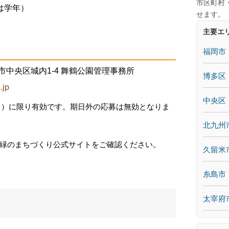
市区町村
は学年）
せます。
主要エ
福岡市
福岡市中央区城内1-4 舞鶴公園管理事務所
博多区
.jp
中央区
5日）に限り有効です。期日外の応募は無効となりま
北九州
緑のまちづくり公式サイトをご確認ください。
久留米
糸島市
太宰府