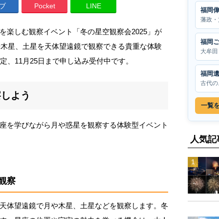
ブ
Pocket
LINE
福岡
藩政・
を楽しむ観察イベント「冬の星空観察会2025」が
福岡
月や木星、土星を天体望遠鏡で観察できる貴重な体験
大牟田
定、11月25日まで申し込み受付中です。
福岡
古代の
察しよう
一覧
座を学びながら月や惑星を観察する体験型イベント
人気記
観察
天体望遠鏡で月や木星、土星などを観察します。冬