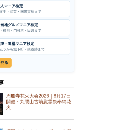
偉人マニア検定
文学・産業・国際貢献まで
ご当地グルメマニア検定
・柳川・門司港・田川まで
遺跡・遺構マニア検定
ムラから城下町・鉄道跡まで
を見る
事
周船寺花火大会2026｜8月17日
開催・丸隈山古墳慰霊祭奉納花
火