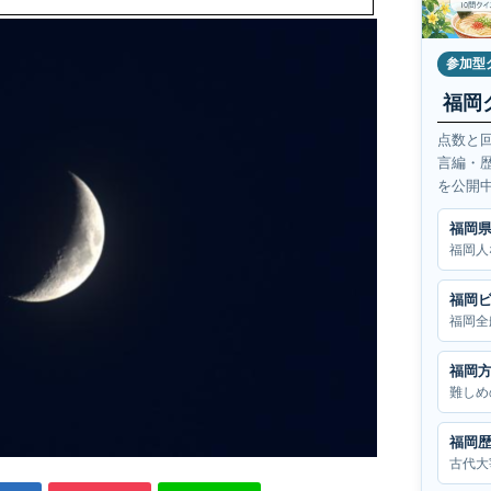
参加型
福岡
点数と
言編・
を公開
福岡
福岡人
福岡
福岡全
福岡
難しめ
福岡
古代大