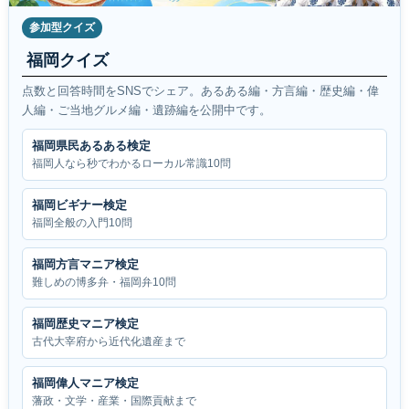
参加型クイズ
福岡クイズ
点数と回答時間をSNSでシェア。あるある編・方言編・歴史編・偉
人編・ご当地グルメ編・遺跡編を公開中です。
福岡県民あるある検定
福岡人なら秒でわかるローカル常識10問
福岡ビギナー検定
福岡全般の入門10問
福岡方言マニア検定
難しめの博多弁・福岡弁10問
福岡歴史マニア検定
古代大宰府から近代化遺産まで
福岡偉人マニア検定
藩政・文学・産業・国際貢献まで