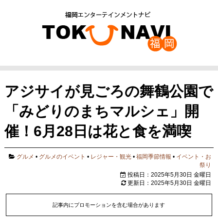
アジサイが見ごろの舞鶴公園で
「みどりのまちマルシェ」開
催！6月28日は花と食を満喫
グルメ
•
グルメのイベント
•
レジャー・観光
•
福岡季節情報
•
イベント・お
祭り
投稿日：2025年5月30日 金曜日
更新日：2025年5月30日 金曜日
記事内にプロモーションを含む場合があります