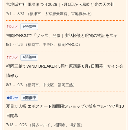
宮地嶽神社 風凛まつり2026｜7月1日から風鈴と光の天の川
7/1 ～ 8/31 （福津市、太宰府天満宮、宮地嶽神社）
開催中
グルメ
福岡PARCOで「ゾッ展」開催｜実話怪談と呪物の物証を展示
8/1 ～ 9/6 （福岡市、中央区、福岡PARCO）
開催中
グルメ
福岡三越でWIND BREAKER 5周年原画展 8月7日開幕！サイン会
情報も
8/7 ～ 9/6 （福岡市、中央区、福岡三越）
開催中
買い物
夏目友人帳 エポスカード期間限定ショップが博多マルイで7月18
日開幕
7/18 ～ 9/26 （博多マルイ、福岡市、博多区）