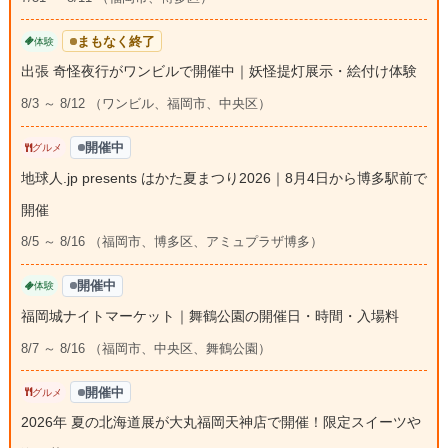
まもなく終了
体験
出張 奇怪夜行がワンビルで開催中｜妖怪提灯展示・絵付け体験
8/3 ～ 8/12 （ワンビル、福岡市、中央区）
開催中
グルメ
地球人.jp presents はかた夏まつり2026｜8月4日から博多駅前で
開催
8/5 ～ 8/16 （福岡市、博多区、アミュプラザ博多）
開催中
体験
福岡城ナイトマーケット｜舞鶴公園の開催日・時間・入場料
8/7 ～ 8/16 （福岡市、中央区、舞鶴公園）
開催中
グルメ
2026年 夏の北海道展が大丸福岡天神店で開催！限定スイーツや