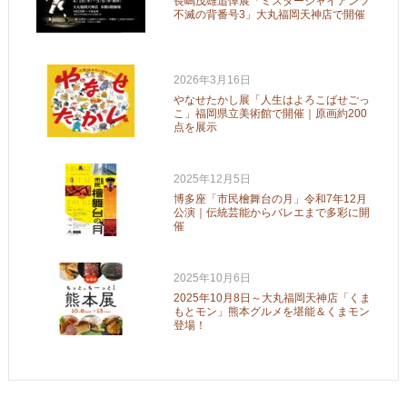
長嶋茂雄追悼展「ミスタージャイアンツ
不滅の背番号3」大丸福岡天神店で開催
2026年3月16日
やなせたかし展「人生はよろこばせごっ
こ」福岡県立美術館で開催｜原画約200
点を展示
2025年12月5日
博多座「市民檜舞台の月」令和7年12月
公演｜伝統芸能からバレエまで多彩に開
催
2025年10月6日
2025年10月8日～大丸福岡天神店「くま
もとモン」熊本グルメを堪能＆くまモン
登場！