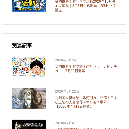
福岡市科学館クラブ活動2026年10月参
加者募集｜8月8日申込開始、SSJなど7
講座
関連記事
2026年5月24日
福岡市科学館で鈴木のりたけ「大ピンチ
展！」7月11日開幕
2026年5月22日
九州国立博物館「氷河期展」開催！日本
初上陸の人類頭骨＆マンモス展示
【2026年7月18日開幕】
2026年4月6日