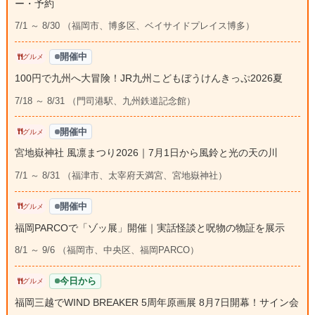
ー・予約
7/1 ～ 8/30 （福岡市、博多区、ベイサイドプレイス博多）
開催中
グルメ
100円で九州へ大冒険！JR九州こどもぼうけんきっぷ2026夏
7/18 ～ 8/31 （門司港駅、九州鉄道記念館）
開催中
グルメ
宮地嶽神社 風凛まつり2026｜7月1日から風鈴と光の天の川
7/1 ～ 8/31 （福津市、太宰府天満宮、宮地嶽神社）
開催中
グルメ
福岡PARCOで「ゾッ展」開催｜実話怪談と呪物の物証を展示
8/1 ～ 9/6 （福岡市、中央区、福岡PARCO）
今日から
グルメ
福岡三越でWIND BREAKER 5周年原画展 8月7日開幕！サイン会