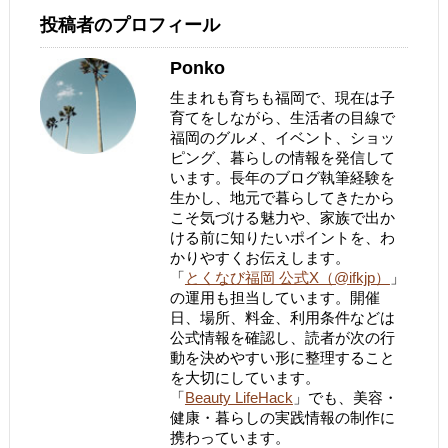
投稿者のプロフィール
Ponko
生まれも育ちも福岡で、現在は子
育てをしながら、生活者の目線で
福岡のグルメ、イベント、ショッ
ピング、暮らしの情報を発信して
います。長年のブログ執筆経験を
生かし、地元で暮らしてきたから
こそ気づける魅力や、家族で出か
ける前に知りたいポイントを、わ
かりやすくお伝えします。
「
とくなび福岡 公式X（@ifkjp）
」
の運用も担当しています。開催
日、場所、料金、利用条件などは
公式情報を確認し、読者が次の行
動を決めやすい形に整理すること
を大切にしています。
「
Beauty LifeHack
」でも、美容・
健康・暮らしの実践情報の制作に
携わっています。