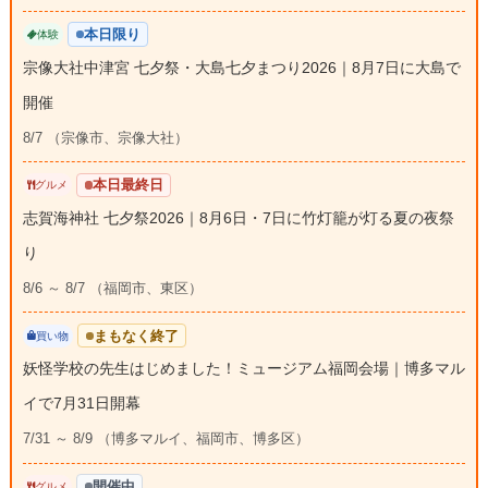
本日限り
体験
宗像大社中津宮 七夕祭・大島七夕まつり2026｜8月7日に大島で
開催
8/7 （宗像市、宗像大社）
本日最終日
グルメ
志賀海神社 七夕祭2026｜8月6日・7日に竹灯籠が灯る夏の夜祭
り
8/6 ～ 8/7 （福岡市、東区）
まもなく終了
買い物
妖怪学校の先生はじめました！ミュージアム福岡会場｜博多マル
イで7月31日開幕
7/31 ～ 8/9 （博多マルイ、福岡市、博多区）
開催中
グルメ