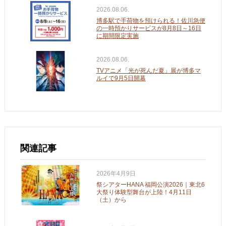
2026.08.06.
博多駅で手荷物を預けられる！佐川急便
の一時預かりサービスが8月8日～16日
に期間限定実施
2026.08.06.
TVアニメ「光が死んだ夏」展が博多マ
ルイで9月5日開幕
関連記事
2026年4月9日
祭シアターHANA 福岡公演2026｜東北6
大祭り体験型舞台が上陸！4月11日
（土）から