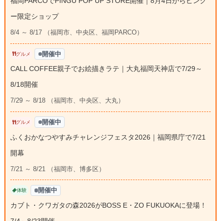
福岡PARCOでPINGU POP UP STORE開催｜8月4日からピング
ー限定ショップ
8/4 ～ 8/17 （福岡市、中央区、福岡PARCO）
開催中
グルメ
CALL COFFEE親子でお絵描きラテ｜大丸福岡天神店で7/29～
8/18開催
7/29 ～ 8/18 （福岡市、中央区、大丸）
開催中
グルメ
ふくおかなつやすみチャレンジフェスタ2026｜福岡県庁で7/21
開幕
7/21 ～ 8/21 （福岡市、博多区）
開催中
体験
カブト・クワガタの森2026がBOSS E・ZO FUKUOKAに登場！
7/4～8/23開催