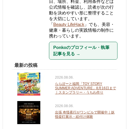
日、場所、料金、利用条件などは
公式情報を確認し、読者が次の行
動を決めやすい形に整理すること
を大切にしています。
「
Beauty LifeHack
」でも、美容・
健康・暮らしの実践情報の制作に
携わっています。
Ponkoのプロフィール・執筆
記事を見る
→
最新の投稿
2026.08.06.
ららぽーと福岡「TOY STORY
SUMMER ADVENTURE」8月16日まで
｜スタンプラリー・うちわ作り
2026.08.06.
出張 奇怪夜行がワンビルで開催中｜妖
怪提灯展示・絵付け体験