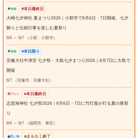
本日最終日
体験
大崎七夕神社 夏まつり2026｜小郡市で8月6日・7日開催、七夕
飾りと伝統行事を楽しむ夏祭り
8/6 ～ 8/7 （小郡、小郡市）
本日限り
体験
宗像大社中津宮 七夕祭・大島七夕まつり2026｜8月7日に大島で
開催
8/7 （宗像市、宗像大社）
本日最終日
グルメ
志賀海神社 七夕祭2026｜8月6日・7日に竹灯籠が灯る夏の夜祭
り
8/6 ～ 8/7 （福岡市、東区）
まもなく終了
買い物