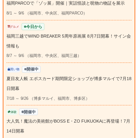
福岡PARCOで「ゾッ展」開催｜実話怪談と呪物の物証を展示
8/1 ～ 9/6 （福岡市、中央区、福岡PARCO）
今日から
グルメ
福岡三越でWIND BREAKER 5周年原画展 8月7日開幕！サイン会
情報も
8/7 ～ 9/6 （福岡市、中央区、福岡三越）
開催中
買い物
夏目友人帳 エポスカード期間限定ショップが博多マルイで7月18
日開幕
7/18 ～ 9/26 （博多マルイ、福岡市、博多区）
開催中
体験
大人気！魔法の美術館がBOSS E・ZO FUKUOKAに再登場！7月
14日開幕