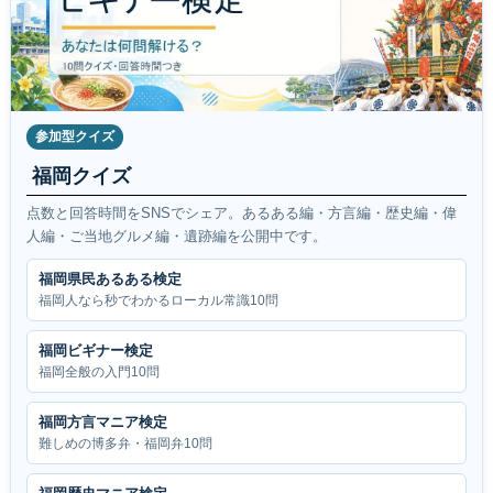
参加型クイズ
福岡クイズ
点数と回答時間をSNSでシェア。あるある編・方言編・歴史編・偉
人編・ご当地グルメ編・遺跡編を公開中です。
福岡県民あるある検定
福岡人なら秒でわかるローカル常識10問
福岡ビギナー検定
福岡全般の入門10問
福岡方言マニア検定
難しめの博多弁・福岡弁10問