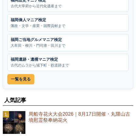
福岡歴史マニア検定
古代大宰府から近代化遺産まで
福岡偉人マニア検定
藩政・文学・産業・国際貢献まで
福岡ご当地グルメマニア検定
大牟田・柳川・門司港・田川まで
福岡遺跡・遺構マニア検定
古代のムラから城下町・鉄道跡まで
一覧を見る
人気記事
周船寺花火大会2026｜8月17日開催・丸隈山古
墳慰霊祭奉納花火