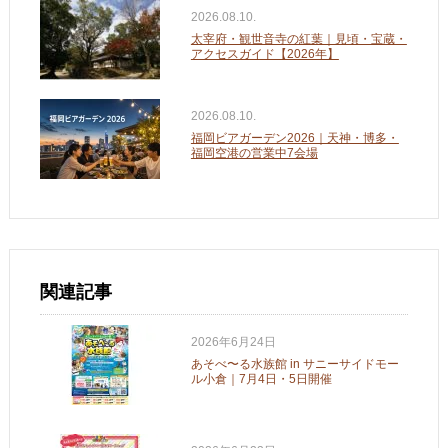
2026.08.10.
太宰府・観世音寺の紅葉｜見頃・宝蔵・
アクセスガイド【2026年】
2026.08.10.
福岡ビアガーデン2026｜天神・博多・
福岡空港の営業中7会場
関連記事
2026年6月24日
あそべ〜る水族館 in サニーサイドモー
ル小倉｜7月4日・5日開催