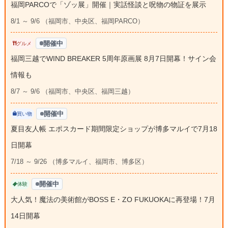
福岡PARCOで「ゾッ展」開催｜実話怪談と呪物の物証を展示
8/1 ～ 9/6 （福岡市、中央区、福岡PARCO）
開催中
グルメ
福岡三越でWIND BREAKER 5周年原画展 8月7日開幕！サイン会
情報も
8/7 ～ 9/6 （福岡市、中央区、福岡三越）
開催中
買い物
夏目友人帳 エポスカード期間限定ショップが博多マルイで7月18
日開幕
7/18 ～ 9/26 （博多マルイ、福岡市、博多区）
開催中
体験
大人気！魔法の美術館がBOSS E・ZO FUKUOKAに再登場！7月
14日開幕