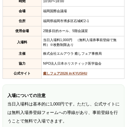
時間
10:00〜18:00
会場
福岡国際会議場
住所
福岡県福岡市博多区石城町2-1
使用会場
2階多目的ホール、5階会議室
当日入場料1,000円 （無料入場券事前登録で無
入場料
料）※枚数制限あり
主催
株式会社エルアウラ 癒しフェア事務局
協力
NPO法人日本ホリスティック医学協会
公式サイト
癒しフェア2026 in KYUSHU
入場についての注意
当日入場料は基本的に1,000円です。ただし、公式サイトに
は無料入場券登録フォームへの導線があり、事前登録を行
うことで無料で入場できます。