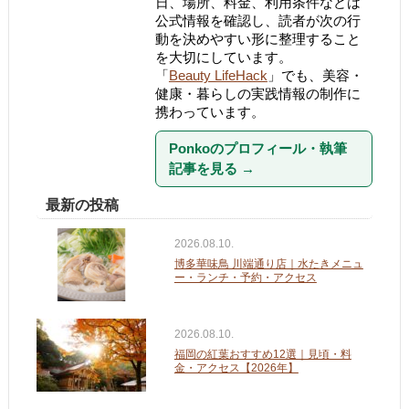
日、場所、料金、利用条件などは
公式情報を確認し、読者が次の行
動を決めやすい形に整理すること
を大切にしています。
「
Beauty LifeHack
」でも、美容・
健康・暮らしの実践情報の制作に
携わっています。
Ponkoのプロフィール・執筆
記事を見る
→
最新の投稿
2026.08.10.
博多華味鳥 川端通り店｜水たきメニュ
ー・ランチ・予約・アクセス
2026.08.10.
福岡の紅葉おすすめ12選｜見頃・料
金・アクセス【2026年】