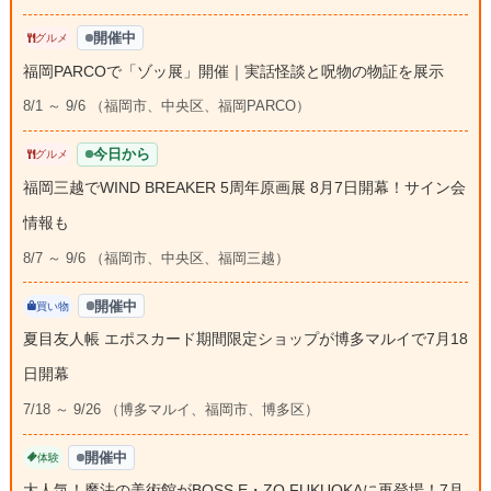
開催中
グルメ
福岡PARCOで「ゾッ展」開催｜実話怪談と呪物の物証を展示
8/1 ～ 9/6 （福岡市、中央区、福岡PARCO）
今日から
グルメ
福岡三越でWIND BREAKER 5周年原画展 8月7日開幕！サイン会
情報も
8/7 ～ 9/6 （福岡市、中央区、福岡三越）
開催中
買い物
夏目友人帳 エポスカード期間限定ショップが博多マルイで7月18
日開幕
7/18 ～ 9/26 （博多マルイ、福岡市、博多区）
開催中
体験
大人気！魔法の美術館がBOSS E・ZO FUKUOKAに再登場！7月