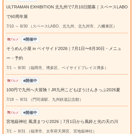
ULTRAMAN EXHIBITION 北九州で7月10日開幕｜スペースLABO
で60周年展
7/10 ～ 8/30 （スペースLABO、北九州、北九州市、八幡東区）
開催中
グルメ
そうめん小屋 in ベイサイド2026｜7月1日〜8月30日・メニュ
ー・予約
7/1 ～ 8/30 （福岡市、博多区、ベイサイドプレイス博多）
開催中
グルメ
100円で九州へ大冒険！JR九州こどもぼうけんきっぷ2026夏
7/18 ～ 8/31 （門司港駅、九州鉄道記念館）
開催中
グルメ
宮地嶽神社 風凛まつり2026｜7月1日から風鈴と光の天の川
7/1 ～ 8/31 （福津市、太宰府天満宮、宮地嶽神社）