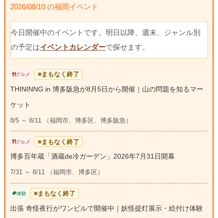
2026/08/10 の福岡イベント
今日開催中のイベントです。明日以降、週末、ジャンル別
の予定は
イベントカレンダー
で探せます。
まもなく終了
グルメ
THININNG in 博多阪急が8月5日から開催｜山の問題を知るマー
ケット
8/5 ～ 8/11 （福岡市、博多区、博多阪急）
まもなく終了
グルメ
博多百年蔵「酒蔵de冷ガーデン」2026年7月31日開幕
7/31 ～ 8/11 （福岡市、博多区）
まもなく終了
体験
出張 奇怪夜行がワンビルで開催中｜妖怪提灯展示・絵付け体験