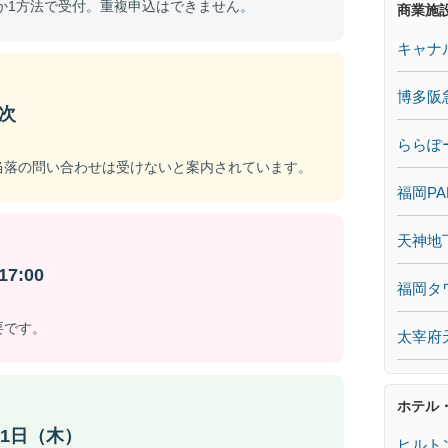
れか1方法で受付。重複申込はできません。
商業施
キャナ
博多阪
順次
ららぽ
当落の問い合わせは受けないと案内されています。
福岡PA
天神地
7:00
福岡タ
要です。
太宰府
ホテル
31日（木）
ヒルト