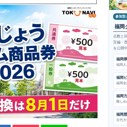
参加型
福岡
点数と
言編・
を公開
福岡
福岡人
福岡
福岡全
福岡
難しめ
福岡
古代大