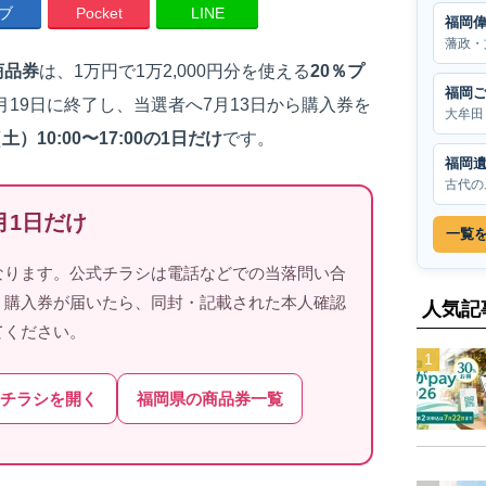
ブ
Pocket
LINE
福岡
藩政・
商品券
は、1万円で1万2,000円分を使える
20％プ
福岡
月19日に終了し、当選者へ7月13日から購入券を
大牟田
土）10:00〜17:00の1日だけ
です。
福岡
古代の
月1日だけ
一覧
なります。公式チラシは電話などでの当落問い合
。購入券が届いたら、同封・記載された本人確認
人気記
てください。
チラシを開く
福岡県の商品券一覧