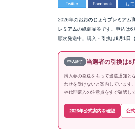
Twitter
Facebook
はて
2026年の
おおのじょうプレミアム
レミアム
の紙商品券です。申込は6
順次発送中。購入・引換は
8月1日（
当選者の引換は8
申込終了
購入券の発送をもって当選通知と
わせを受けないと案内しています
や代理購入の注意点をすぐ確認し
2026年公式案内を確認
公式