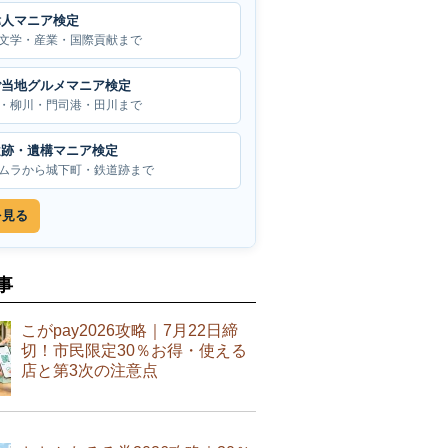
偉人マニア検定
文学・産業・国際貢献まで
ご当地グルメマニア検定
・柳川・門司港・田川まで
遺跡・遺構マニア検定
ムラから城下町・鉄道跡まで
を見る
事
こがpay2026攻略｜7月22日締
切！市民限定30％お得・使える
店と第3次の注意点