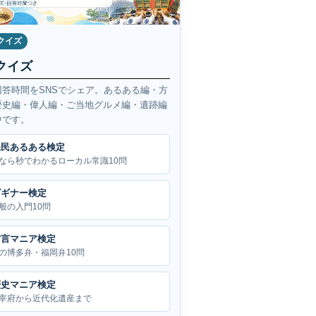
クイズ
クイズ
回答時間をSNSでシェア。あるある編・方
歴史編・偉人編・ご当地グルメ編・遺跡編
中です。
県民あるある検定
なら秒でわかるローカル常識10問
ビギナー検定
般の入門10問
方言マニア検定
の博多弁・福岡弁10問
歴史マニア検定
宰府から近代化遺産まで