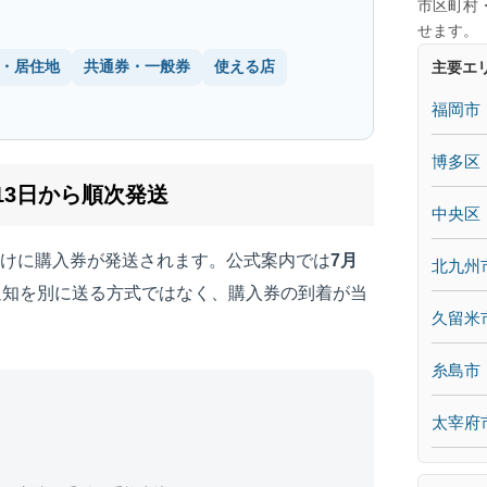
市区町村
せます。
・居住地
共通券・一般券
使える店
主要エ
福岡市
博多区
13日から順次発送
中央区
けに購入券が発送されます。公式案内では
7月
北九州
通知を別に送る方式ではなく、購入券の到着が当
久留米
糸島市
太宰府