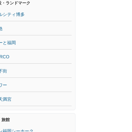
設・ランドマーク
ルシティ博多
急
ーと福岡
RCO
下街
ワー
天満宮
・旅館
ン福岡シーホーク