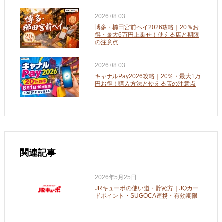
2026.08.03.
博多・櫛田宮前ペイ2026攻略｜20％お
得・最大6万円上乗せ！使える店と期限
の注意点
2026.08.03.
キャナルPay2026攻略｜20％・最大1万
円お得！購入方法と使える店の注意点
関連記事
2026年5月25日
JRキューポの使い道・貯め方｜JQカー
ドポイント・SUGOCA連携・有効期限