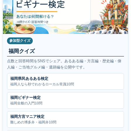
参加型クイズ
福岡クイズ
点数と回答時間をSNSでシェア。あるある編・方言編・歴史編・偉
人編・ご当地グルメ編・遺跡編を公開中です。
福岡県民あるある検定
福岡人なら秒でわかるローカル常識10問
福岡ビギナー検定
福岡全般の入門10問
福岡方言マニア検定
難しめの博多弁・福岡弁10問