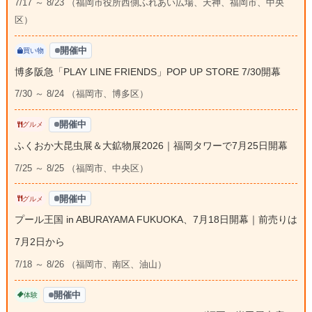
7/17 ～ 8/23 （福岡市役所西側ふれあい広場、天神、福岡市、中央
区）
開催中
買い物
博多阪急「PLAY LINE FRIENDS」POP UP STORE 7/30開幕
7/30 ～ 8/24 （福岡市、博多区）
開催中
グルメ
ふくおか大昆虫展＆大鉱物展2026｜福岡タワーで7月25日開幕
7/25 ～ 8/25 （福岡市、中央区）
開催中
グルメ
プール王国 in ABURAYAMA FUKUOKA、7月18日開幕｜前売りは
7月2日から
7/18 ～ 8/26 （福岡市、南区、油山）
開催中
体験