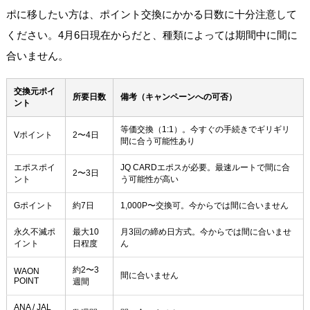
ポに移したい方は、ポイント交換にかかる日数に十分注意して
ください。4月6日現在からだと、種類によっては期間中に間に
合いません。
交換元ポイ
所要日数
備考（キャンペーンへの可否）
ント
等価交換（1:1）。今すぐの手続きでギリギリ
Vポイント
2〜4日
間に合う可能性あり
エポスポイ
JQ CARDエポスが必要。最速ルートで間に合
2〜3日
ント
う可能性が高い
Gポイント
約7日
1,000P〜交換可。今からでは間に合いません
永久不滅ポ
最大10
月3回の締め日方式。今からでは間に合いませ
イント
日程度
ん
約2〜3
WAON
間に合いません
POINT
週間
ANA / JAL