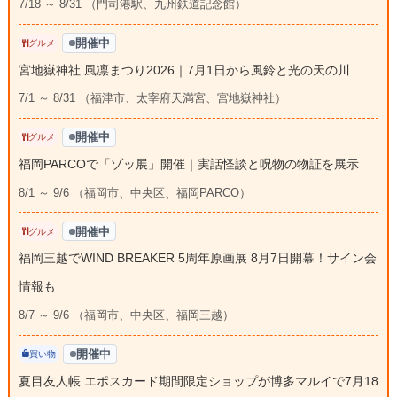
7/18 ～ 8/31 （門司港駅、九州鉄道記念館）
開催中
グルメ
宮地嶽神社 風凛まつり2026｜7月1日から風鈴と光の天の川
7/1 ～ 8/31 （福津市、太宰府天満宮、宮地嶽神社）
開催中
グルメ
福岡PARCOで「ゾッ展」開催｜実話怪談と呪物の物証を展示
8/1 ～ 9/6 （福岡市、中央区、福岡PARCO）
開催中
グルメ
福岡三越でWIND BREAKER 5周年原画展 8月7日開幕！サイン会
情報も
8/7 ～ 9/6 （福岡市、中央区、福岡三越）
開催中
買い物
夏目友人帳 エポスカード期間限定ショップが博多マルイで7月18