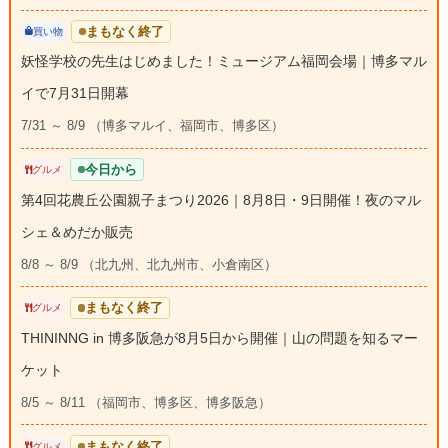
まもなく終了
買い物
妖怪学校の先生はじめました！ミュージアム福岡会場｜博多マル
イで7月31日開幕
7/31 ～ 8/9 （博多マルイ、福岡市、博多区）
今日から
グルメ
第4回花農丘公園親子まつり2026｜8月8日・9日開催！夜のマル
シェ＆めだか販売
8/8 ～ 8/9 （北九州、北九州市、小倉南区）
まもなく終了
グルメ
THININNG in 博多阪急が8月5日から開催｜山の問題を知るマー
ケット
8/5 ～ 8/11 （福岡市、博多区、博多阪急）
まもなく終了
グルメ