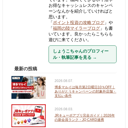
お得なキャッシュレスのキャンペ
ーンなんかを紹介していければと
思います。
「
ポイント投資の攻略ブログ
」や
「
福岡の陸マイラーブログ
」も書
いています。良かったらこちらも
遊びに来てください。
しょうこちゃんのプロフィー
ル・執筆記事を見る
→
最新の投稿
2026.08.07.
博多マルイは毎月第2日曜日10％OFF｜
ありがとうキャンペーンの対象外店舗・
支払い条件
2026.08.03.
JRキューポアプリ完全ガイド｜2026年
の新会員ランク・JQ CARD連携