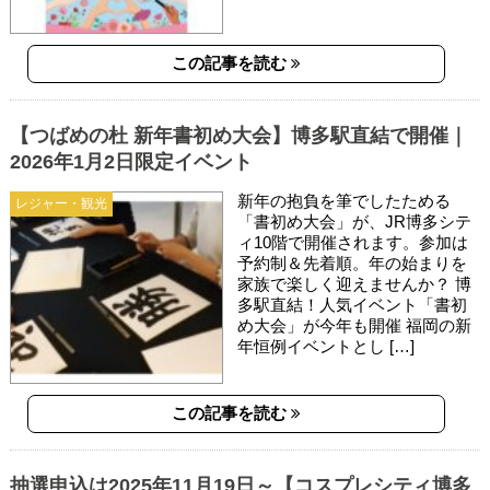
この記事を読む
【つばめの杜 新年書初め大会】博多駅直結で開催｜
2026年1月2日限定イベント
新年の抱負を筆でしたためる
レジャー・観光
「書初め大会」が、JR博多シテ
ィ10階で開催されます。参加は
予約制＆先着順。年の始まりを
家族で楽しく迎えませんか？ 博
多駅直結！人気イベント「書初
め大会」が今年も開催 福岡の新
年恒例イベントとし […]
この記事を読む
抽選申込は2025年11月19日～【コスプレシティ博多