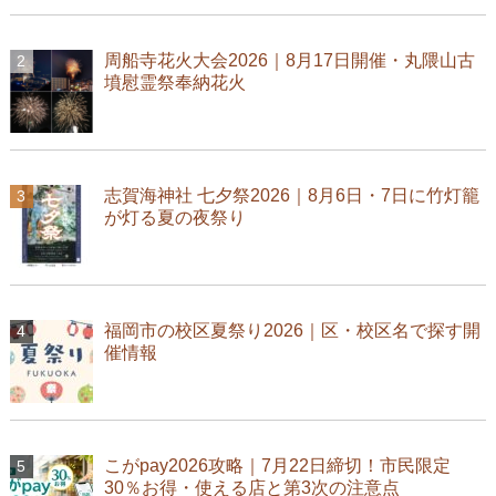
周船寺花火大会2026｜8月17日開催・丸隈山古
墳慰霊祭奉納花火
志賀海神社 七夕祭2026｜8月6日・7日に竹灯籠
が灯る夏の夜祭り
福岡市の校区夏祭り2026｜区・校区名で探す開
催情報
こがpay2026攻略｜7月22日締切！市民限定
30％お得・使える店と第3次の注意点