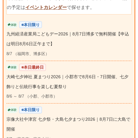
の予定は
イベントカレンダー
で探せます。
本日限り
体験
九州経済産業局こどもデー2026｜8月7日博多で無料開催【申込
は明日8月6日正午まで】
8/7 （福岡市、博多区）
本日最終日
体験
大崎七夕神社 夏まつり2026｜小郡市で8月6日・7日開催、七夕
飾りと伝統行事を楽しむ夏祭り
8/6 ～ 8/7 （小郡、小郡市）
本日限り
体験
宗像大社中津宮 七夕祭・大島七夕まつり2026｜8月7日に大島で
開催