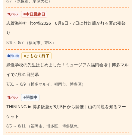
8/7 （宗像市、宗像大社）
本日最終日
グルメ
志賀海神社 七夕祭2026｜8月6日・7日に竹灯籠が灯る夏の夜祭
り
8/6 ～ 8/7 （福岡市、東区）
まもなく終了
買い物
妖怪学校の先生はじめました！ミュージアム福岡会場｜博多マル
イで7月31日開幕
7/31 ～ 8/9 （博多マルイ、福岡市、博多区）
開催中
グルメ
THININNG in 博多阪急が8月5日から開催｜山の問題を知るマー
ケット
8/5 ～ 8/11 （福岡市、博多区、博多阪急）