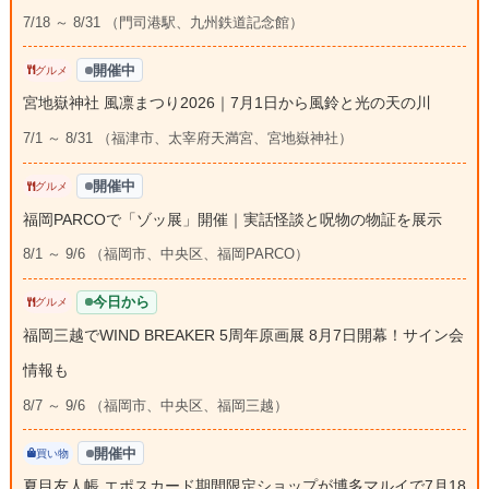
7/18 ～ 8/31 （門司港駅、九州鉄道記念館）
開催中
グルメ
宮地嶽神社 風凛まつり2026｜7月1日から風鈴と光の天の川
7/1 ～ 8/31 （福津市、太宰府天満宮、宮地嶽神社）
開催中
グルメ
福岡PARCOで「ゾッ展」開催｜実話怪談と呪物の物証を展示
8/1 ～ 9/6 （福岡市、中央区、福岡PARCO）
今日から
グルメ
福岡三越でWIND BREAKER 5周年原画展 8月7日開幕！サイン会
情報も
8/7 ～ 9/6 （福岡市、中央区、福岡三越）
開催中
買い物
夏目友人帳 エポスカード期間限定ショップが博多マルイで7月18