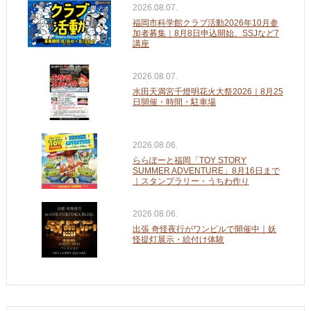
2026.08.07.
福岡市科学館クラブ活動2026年10月参
加者募集｜8月8日申込開始、SSJなど7
講座
2026.08.07.
水田天満宮千燈明花火大祭2026｜8月25
日開催・時間・駐車場
2026.08.06.
ららぽーと福岡「TOY STORY
SUMMER ADVENTURE」8月16日まで
｜スタンプラリー・うちわ作り
2026.08.06.
出張 奇怪夜行がワンビルで開催中｜妖
怪提灯展示・絵付け体験