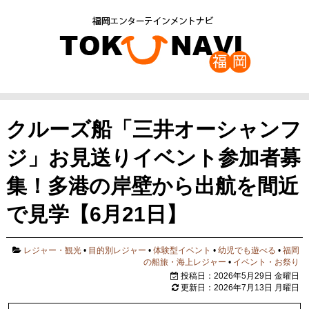
クルーズ船「三井オーシャンフ
ジ」お見送りイベント参加者募
集！多港の岸壁から出航を間近
で見学【6月21日】
レジャー・観光
•
目的別レジャー
•
体験型イベント
•
幼児でも遊べる
•
福岡
の船旅・海上レジャー
•
イベント・お祭り
投稿日：2026年5月29日 金曜日
更新日：2026年7月13日 月曜日