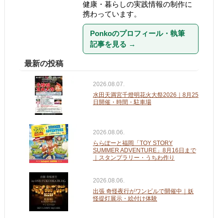
健康・暮らしの実践情報の制作に
携わっています。
Ponkoのプロフィール・執筆
記事を見る
→
最新の投稿
2026.08.07.
水田天満宮千燈明花火大祭2026｜8月25
日開催・時間・駐車場
2026.08.06.
ららぽーと福岡「TOY STORY
SUMMER ADVENTURE」8月16日まで
｜スタンプラリー・うちわ作り
2026.08.06.
出張 奇怪夜行がワンビルで開催中｜妖
怪提灯展示・絵付け体験