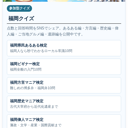
参加型クイズ
福岡クイズ
点数と回答時間をSNSでシェア。あるある編・方言編・歴史編・偉
人編・ご当地グルメ編・遺跡編を公開中です。
福岡県民あるある検定
福岡人なら秒でわかるローカル常識10問
福岡ビギナー検定
福岡全般の入門10問
福岡方言マニア検定
難しめの博多弁・福岡弁10問
福岡歴史マニア検定
古代大宰府から近代化遺産まで
福岡偉人マニア検定
藩政・文学・産業・国際貢献まで