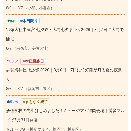
8/6 ～ 8/7 （小郡、小郡市）
本日限り
体験
宗像大社中津宮 七夕祭・大島七夕まつり2026｜8月7日に大島で
開催
8/7 （宗像市、宗像大社）
本日最終日
グルメ
志賀海神社 七夕祭2026｜8月6日・7日に竹灯籠が灯る夏の夜祭
り
8/6 ～ 8/7 （福岡市、東区）
まもなく終了
買い物
妖怪学校の先生はじめました！ミュージアム福岡会場｜博多マル
イで7月31日開幕
7/31 ～ 8/9 （博多マルイ、福岡市、博多区）