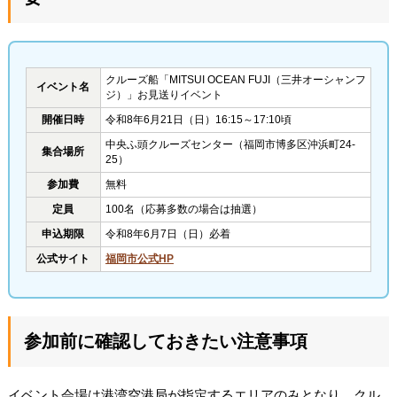
クルーズ船「MITSUI OCEAN FUJI（三井オーシャンフ
イベント名
ジ）」お見送りイベント
開催日時
令和8年6月21日（日）16:15～17:10頃
中央ふ頭クルーズセンター（福岡市博多区沖浜町24-
集合場所
25）
参加費
無料
定員
100名（応募多数の場合は抽選）
申込期限
令和8年6月7日（日）必着
公式サイト
福岡市公式HP
参加前に確認しておきたい注意事項
イベント会場は港湾空港局が指定するエリアのみとなり、クル