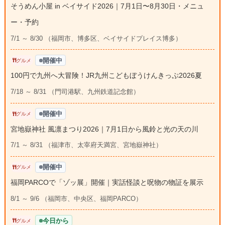
そうめん小屋 in ベイサイド2026｜7月1日〜8月30日・メニュ
ー・予約
7/1 ～ 8/30 （福岡市、博多区、ベイサイドプレイス博多）
開催中
グルメ
100円で九州へ大冒険！JR九州こどもぼうけんきっぷ2026夏
7/18 ～ 8/31 （門司港駅、九州鉄道記念館）
開催中
グルメ
宮地嶽神社 風凛まつり2026｜7月1日から風鈴と光の天の川
7/1 ～ 8/31 （福津市、太宰府天満宮、宮地嶽神社）
開催中
グルメ
福岡PARCOで「ゾッ展」開催｜実話怪談と呪物の物証を展示
8/1 ～ 9/6 （福岡市、中央区、福岡PARCO）
今日から
グルメ