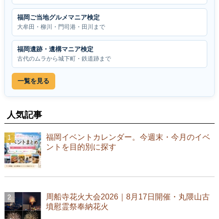
福岡ご当地グルメマニア検定
大牟田・柳川・門司港・田川まで
福岡遺跡・遺構マニア検定
古代のムラから城下町・鉄道跡まで
一覧を見る
人気記事
福岡イベントカレンダー。今週末・今月のイベ
ントを目的別に探す
周船寺花火大会2026｜8月17日開催・丸隈山古
墳慰霊祭奉納花火