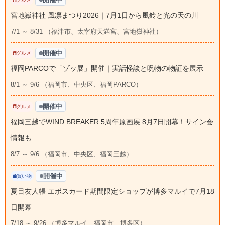
宮地嶽神社 風凛まつり2026｜7月1日から風鈴と光の天の川
7/1 ～ 8/31 （福津市、太宰府天満宮、宮地嶽神社）
開催中
グルメ
福岡PARCOで「ゾッ展」開催｜実話怪談と呪物の物証を展示
8/1 ～ 9/6 （福岡市、中央区、福岡PARCO）
開催中
グルメ
福岡三越でWIND BREAKER 5周年原画展 8月7日開幕！サイン会
情報も
8/7 ～ 9/6 （福岡市、中央区、福岡三越）
開催中
買い物
夏目友人帳 エポスカード期間限定ショップが博多マルイで7月18
日開幕
7/18 ～ 9/26 （博多マルイ、福岡市、博多区）