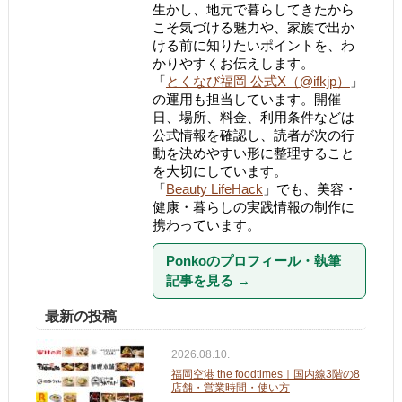
生かし、地元で暮らしてきたから
こそ気づける魅力や、家族で出か
ける前に知りたいポイントを、わ
かりやすくお伝えします。
「
とくなび福岡 公式X（@ifkjp）
」
の運用も担当しています。開催
日、場所、料金、利用条件などは
公式情報を確認し、読者が次の行
動を決めやすい形に整理すること
を大切にしています。
「
Beauty LifeHack
」でも、美容・
健康・暮らしの実践情報の制作に
携わっています。
Ponkoのプロフィール・執筆
記事を見る
→
最新の投稿
2026.08.10.
福岡空港 the foodtimes｜国内線3階の8
店舗・営業時間・使い方