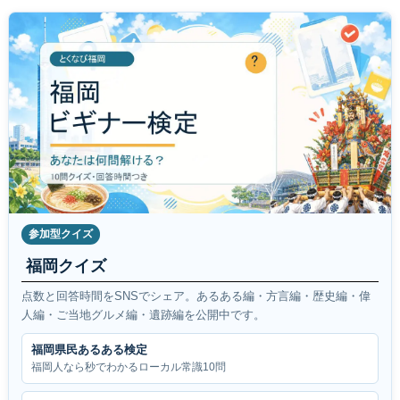
参加型クイズ
福岡クイズ
点数と回答時間をSNSでシェア。あるある編・方言編・歴史編・偉
人編・ご当地グルメ編・遺跡編を公開中です。
福岡県民あるある検定
福岡人なら秒でわかるローカル常識10問