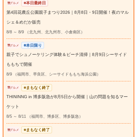
本日最終日
グルメ
第4回花農丘公園親子まつり2026｜8月8日・9日開催！夜のマル
シェ＆めだか販売
8/8 ～ 8/9 （北九州、北九州市、小倉南区）
本日限り
グルメ
親子でシュノーケリング体験＆ビーチ清掃｜8月9日シーサイド
ももちで開催
8/9 （福岡市、早良区、シーサイドももち海浜公園）
まもなく終了
グルメ
THININNG in 博多阪急が8月5日から開催｜山の問題を知るマー
ケット
8/5 ～ 8/11 （福岡市、博多区、博多阪急）
まもなく終了
グルメ