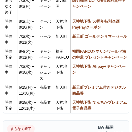
まも
7/1(水)〜
キャン
BiVi福
BiVi福岡 DL-TOWN送料無料キ
なく
8/3(月)
ペーン
岡
ャンペーン
終了
開催
8/1(土)〜
クーポ
天神地
天神地下街 50周年特別企画
中
8/10(月)
ン
下街
PayPayクーポン
開催
7/1(水)〜
セール
新天町
新天町 ゴールデンサマーセール
中
8/11(火)
開催
8/4(火)〜
キャン
福岡
福岡PARCO×マリンワールド海
予定
8/31(月)
ペーン
PARCO
の中道 プレゼントキャンペーン
開催
7/1(水)〜
キャッ
天神地
天神地下街 Alipay+キャンペー
中
9/30(水)
シュレ
下街
ン
ス
開催
6/15(月)〜
商品券
新天町
新天町プレミアム付きデジタル
中
11/30(月)
商品券
開催
8/19(水)〜
商品券
天神地
天神地下街 てんちかプレミアム
予定
12/31(木)
下街
電子商品券
BiVi福岡
まもなく終了