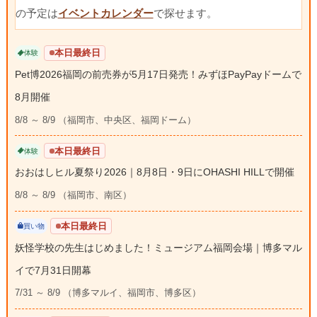
の予定は
イベントカレンダー
で探せます。
本日最終日
体験
Pet博2026福岡の前売券が5月17日発売！みずほPayPayドームで
8月開催
8/8 ～ 8/9 （福岡市、中央区、福岡ドーム）
本日最終日
体験
おおはしヒル夏祭り2026｜8月8日・9日にOHASHI HILLで開催
8/8 ～ 8/9 （福岡市、南区）
本日最終日
買い物
妖怪学校の先生はじめました！ミュージアム福岡会場｜博多マル
イで7月31日開幕
7/31 ～ 8/9 （博多マルイ、福岡市、博多区）