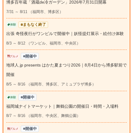
博多百年蔵「酒蔵de冷ガーデン」2026年7月31日開幕
7/31 ～ 8/11 （福岡市、博多区）
まもなく終了
体験
出張 奇怪夜行がワンビルで開催中｜妖怪提灯展示・絵付け体験
8/3 ～ 8/12 （ワンビル、福岡市、中央区）
開催中
グルメ
地球人.jp presents はかた夏まつり2026｜8月4日から博多駅前で
開催
8/5 ～ 8/16 （福岡市、博多区、アミュプラザ博多）
開催中
体験
福岡城ナイトマーケット｜舞鶴公園の開催日・時間・入場料
8/7 ～ 8/16 （福岡市、中央区、舞鶴公園）
開催中
グルメ