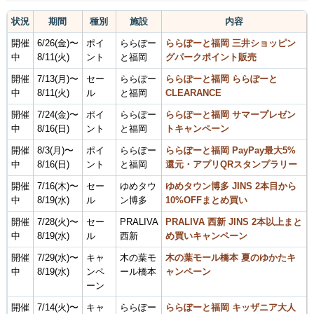
状況
期間
種別
施設
内容
開催
6/26(金)〜
ポイ
ららぽー
ららぽーと福岡 三井ショッピン
中
8/11(火)
ント
と福岡
グパークポイント販売
開催
7/13(月)〜
セー
ららぽー
ららぽーと福岡 ららぽーと
中
8/11(火)
ル
と福岡
CLEARANCE
開催
7/24(金)〜
ポイ
ららぽー
ららぽーと福岡 サマープレゼン
中
8/16(日)
ント
と福岡
トキャンペーン
開催
8/3(月)〜
ポイ
ららぽー
ららぽーと福岡 PayPay最大5%
中
8/16(日)
ント
と福岡
還元・アプリQRスタンプラリー
開催
7/16(木)〜
セー
ゆめタウ
ゆめタウン博多 JINS 2本目から
中
8/19(水)
ル
ン博多
10%OFFまとめ買い
開催
7/28(火)〜
セー
PRALIVA
PRALIVA 西新 JINS 2本以上まと
中
8/19(水)
ル
西新
め買いキャンペーン
開催
7/29(水)〜
キャ
木の葉モ
木の葉モール橋本 夏のゆかたキ
中
8/19(水)
ンペ
ール橋本
ャンペーン
ーン
開催
7/14(火)〜
キャ
ららぽー
ららぽーと福岡 キッザニア大人