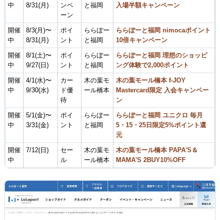
中
8/31(月)
ンペ
と福岡
入場半額キャンペーン
ーン
開催
8/3(月)〜
ポイ
ららぽー
ららぽーと福岡 nimocaポイント
中
8/31(月)
ント
と福岡
10倍キャンペーン
開催
8/1(土)〜
ポイ
ららぽー
ららぽーと福岡 理想のショッピ
中
9/27(日)
ント
と福岡
ング体験で2,000ポイント
開催
4/1(水)〜
カー
木の葉モ
木の葉モール橋本 f-JOY
中
9/30(水)
ド優
ール橋本
Mastercard限定 入会キャンペー
待
ン
開催
5/1(金)〜
ポイ
ららぽー
ららぽーと福岡 ユニクロ 毎月
中
3/31(金)
ント
と福岡
5・15・25日限定5%ポイント還
元
開催
7/12(日)
セー
木の葉モ
木の葉モール橋本 PAPA'S＆
中
ル
ール橋本
MAMA'S 2BUY10%OFF