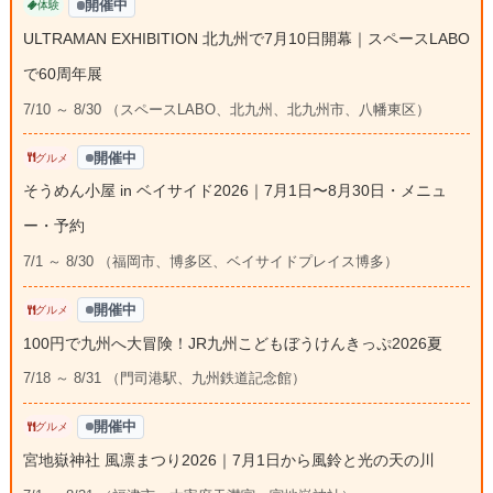
開催中
体験
ULTRAMAN EXHIBITION 北九州で7月10日開幕｜スペースLABO
で60周年展
7/10 ～ 8/30 （スペースLABO、北九州、北九州市、八幡東区）
開催中
グルメ
そうめん小屋 in ベイサイド2026｜7月1日〜8月30日・メニュ
ー・予約
7/1 ～ 8/30 （福岡市、博多区、ベイサイドプレイス博多）
開催中
グルメ
100円で九州へ大冒険！JR九州こどもぼうけんきっぷ2026夏
7/18 ～ 8/31 （門司港駅、九州鉄道記念館）
開催中
グルメ
宮地嶽神社 風凛まつり2026｜7月1日から風鈴と光の天の川