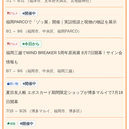
7/1 ～ 8/31 （福津市、太宰府天満宮、宮地嶽神社）
開催中
グルメ
福岡PARCOで「ゾッ展」開催｜実話怪談と呪物の物証を展示
8/1 ～ 9/6 （福岡市、中央区、福岡PARCO）
今日から
グルメ
福岡三越でWIND BREAKER 5周年原画展 8月7日開幕！サイン会
情報も
8/7 ～ 9/6 （福岡市、中央区、福岡三越）
開催中
買い物
夏目友人帳 エポスカード期間限定ショップが博多マルイで7月18
日開幕
7/18 ～ 9/26 （博多マルイ、福岡市、博多区）
開催中
体験