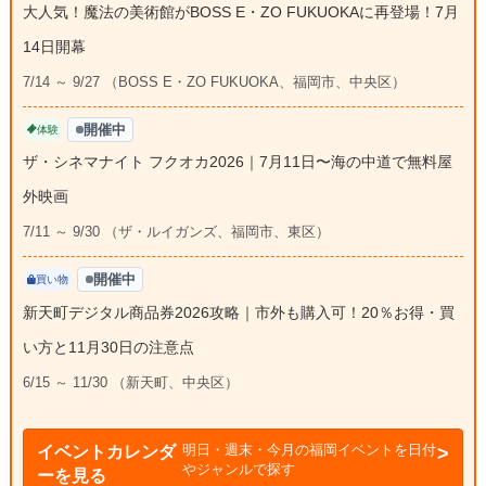
大人気！魔法の美術館がBOSS E・ZO FUKUOKAに再登場！7月
14日開幕
7/14 ～ 9/27 （BOSS E・ZO FUKUOKA、福岡市、中央区）
開催中
体験
ザ・シネマナイト フクオカ2026｜7月11日〜海の中道で無料屋
外映画
7/11 ～ 9/30 （ザ・ルイガンズ、福岡市、東区）
開催中
買い物
新天町デジタル商品券2026攻略｜市外も購入可！20％お得・買
い方と11月30日の注意点
6/15 ～ 11/30 （新天町、中央区）
明日・週末・今月の福岡イベントを日付
イベントカレンダ
やジャンルで探す
ーを見る