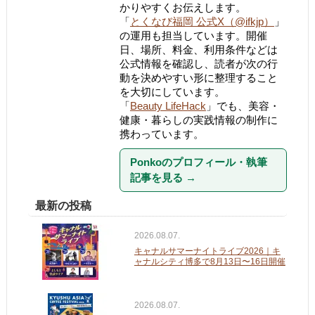
かりやすくお伝えします。
「
とくなび福岡 公式X（@ifkjp）
」
の運用も担当しています。開催
日、場所、料金、利用条件などは
公式情報を確認し、読者が次の行
動を決めやすい形に整理すること
を大切にしています。
「
Beauty LifeHack
」でも、美容・
健康・暮らしの実践情報の制作に
携わっています。
Ponkoのプロフィール・執筆
記事を見る
→
最新の投稿
2026.08.07.
キャナルサマーナイトライブ2026｜キ
ャナルシティ博多で8月13日〜16日開催
2026.08.07.