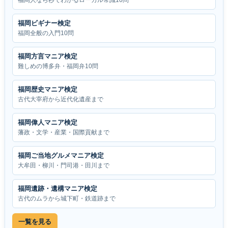
福岡人なら秒でわかるローカル常識10問
福岡ビギナー検定
福岡全般の入門10問
福岡方言マニア検定
難しめの博多弁・福岡弁10問
福岡歴史マニア検定
古代大宰府から近代化遺産まで
福岡偉人マニア検定
藩政・文学・産業・国際貢献まで
福岡ご当地グルメマニア検定
大牟田・柳川・門司港・田川まで
福岡遺跡・遺構マニア検定
古代のムラから城下町・鉄道跡まで
一覧を見る