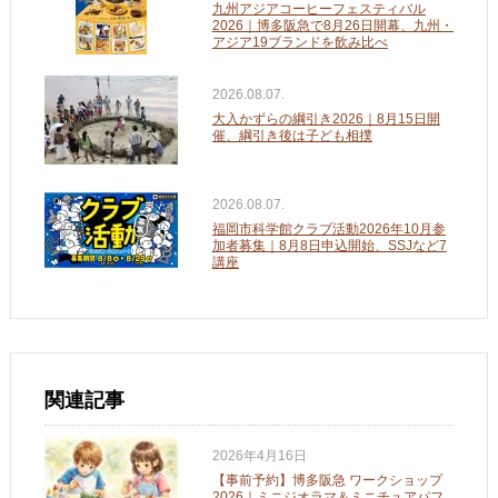
九州アジアコーヒーフェスティバル
2026｜博多阪急で8月26日開幕、九州・
アジア19ブランドを飲み比べ
2026.08.07.
大入かずらの綱引き2026｜8月15日開
催、綱引き後は子ども相撲
2026.08.07.
福岡市科学館クラブ活動2026年10月参
加者募集｜8月8日申込開始、SSJなど7
講座
関連記事
2026年4月16日
【事前予約】博多阪急 ワークショップ
2026｜ミニジオラマ＆ミニチュアパフ