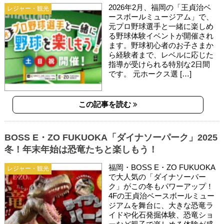
2026年2月、福岡の「王貞治ベ
レジャー・観光
ースボールミュージアム」で、
元プロ野球選手と一緒に楽しめ
る野球体験イベントが開催され
ます。野球初心者のお子さまか
ら経験者まで、レベルに応じた
指導が受けられる特別な2日間
です。 元ホークス選 […]
この記事を読む
BOSS E・ZO FUKUOKA「ダイナソーパーク」2025
冬！年末年始は恐竜たちと楽しもう！
福岡・BOSS E・ZO FUKUOKA
レジャー・観光
で大人気の「ダイナソーパー
ク」がこの冬もパワーアップ！
4Fの王貞治ベースボールミュー
ジアムを舞台に、大きな恐竜ラ
イドや化石発掘体験、恐竜ショ