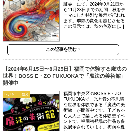
証券」にて、2024年9月21日か
ら11月23日までの期間、秋をテ
ーマにした特別な展示が行われ
ます。季節の変化を感じさせる
この展示では、秋の色彩に […]
この記事を読む
【2024年6月15日〜8月25日】福岡で体験する魔法の
世界！BOSS E・ZO FUKUOKAで「魔法の美術館」
開催中
福岡市中央区のBOSS E・ZO
レジャー・観光
FUKUOKAで、光と音の不思議
な世界を体験できる「魔法の美
術館」が開催中です。子どもか
ら大人まで楽しめる体験型イベ
ントで、福岡初登場の作品も多
数展示されています。梅雨や夏