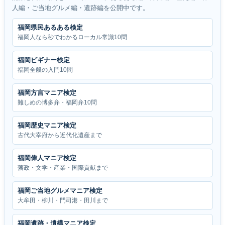
人編・ご当地グルメ編・遺跡編を公開中です。
福岡県民あるある検定
福岡人なら秒でわかるローカル常識10問
福岡ビギナー検定
福岡全般の入門10問
福岡方言マニア検定
難しめの博多弁・福岡弁10問
福岡歴史マニア検定
古代大宰府から近代化遺産まで
福岡偉人マニア検定
藩政・文学・産業・国際貢献まで
福岡ご当地グルメマニア検定
大牟田・柳川・門司港・田川まで
福岡遺跡・遺構マニア検定