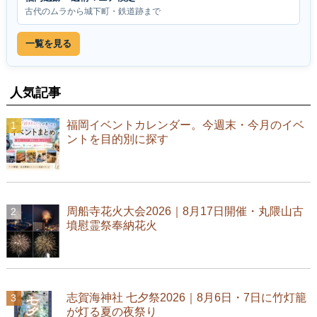
古代のムラから城下町・鉄道跡まで
一覧を見る
人気記事
福岡イベントカレンダー。今週末・今月のイベ
ントを目的別に探す
周船寺花火大会2026｜8月17日開催・丸隈山古
墳慰霊祭奉納花火
志賀海神社 七夕祭2026｜8月6日・7日に竹灯籠
が灯る夏の夜祭り