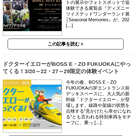
トの展示やフォトスポットで追
体験できる展覧会『ディズニー
ツイステッドワンダーランド展
│Seasonal Memories』が、202
[…]
この記事を読む
ドクターイエローがBOSS E・ZO FUKUOKAにやっ
てくる！3/20～22・27～29限定の体験イベント
今年の春、BOSS E・ZO
レジャー・観光
FUKUOKAの3Fエントランス前
デッキスペースに、大人気の新
幹線「ドクターイエロー」が登
場します。線路や架線の状態を
点検する“見かけたら幸せになれ
る”とも言われる特別車両をモチ
ーフに、乗っ […]