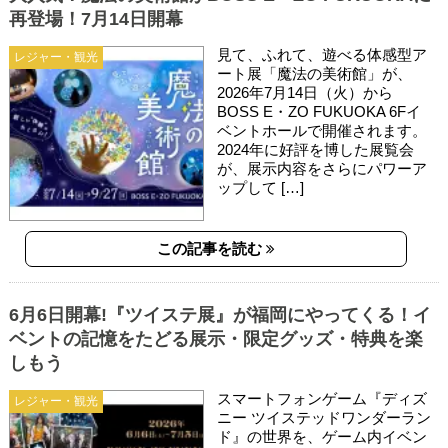
再登場！7月14日開幕
見て、ふれて、遊べる体感型ア
レジャー・観光
ート展「魔法の美術館」が、
2026年7月14日（火）から
BOSS E・ZO FUKUOKA 6Fイ
ベントホールで開催されます。
2024年に好評を博した展覧会
が、展示内容をさらにパワーア
ップして […]
この記事を読む
6月6日開幕!『ツイステ展』が福岡にやってくる！イ
ベントの記憶をたどる展示・限定グッズ・特典を楽
しもう
スマートフォンゲーム『ディズ
レジャー・観光
ニー ツイステッドワンダーラン
ド』の世界を、ゲーム内イベン