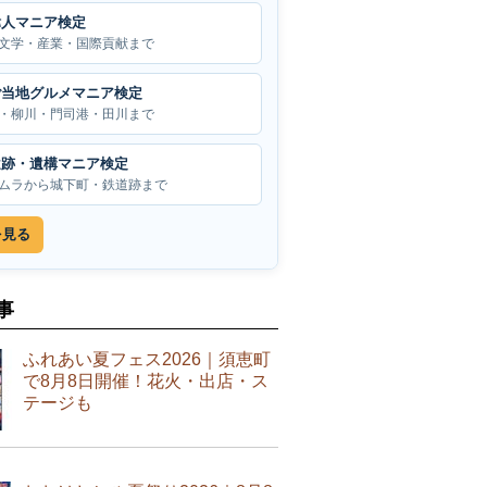
偉人マニア検定
文学・産業・国際貢献まで
ご当地グルメマニア検定
・柳川・門司港・田川まで
遺跡・遺構マニア検定
ムラから城下町・鉄道跡まで
を見る
事
ふれあい夏フェス2026｜須恵町
で8月8日開催！花火・出店・ス
テージも