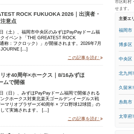
市区町村
せます。
ATEST ROCK FUKUOKA 2026｜出演者・
主要エ
・注意点
福岡市
29日（土）、福岡市中央区のみずほPayPayドーム福
イベント「THE GREATEST ROCK
A（通称：フクロック）」が開催されます。2026年7月
博多区
OURNE […]
この記事を読む
中央区
北九州
リオ40周年×ホークス｜8/16みずほ
ドームで開催
久留米
16日（日）、みずほPayPayドーム福岡で開催される
バンクホークス対東北楽天ゴールデンイーグルス戦
糸島市
ーマリオブラザーズ40周年 × プロ野球12球団」の
して実施されます。 […]
太宰府
この記事を読む