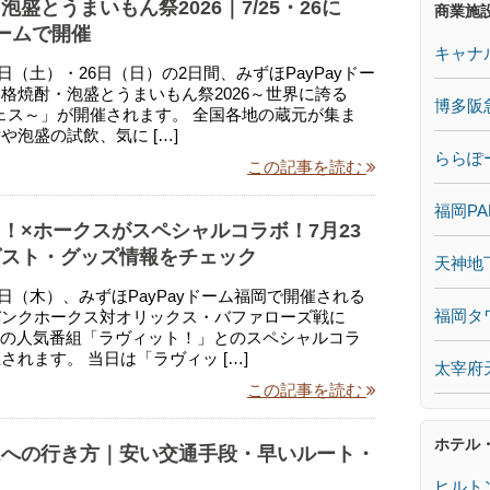
泡盛とうまいもん祭2026｜7/25・26に
商業施
ドームで開催
キャナ
25日（土）・26日（日）の2日間、みずほPayPayドー
格焼酎・泡盛とうまいもん祭2026～世界に誇る
博多阪
フェス～」が開催されます。 全国各地の蔵元が集ま
や泡盛の試飲、気に […]
ららぽ
この記事を読む
福岡PA
！×ホークスがスペシャルコラボ！7月23
ゲスト・グッズ情報をチェック
天神地
23日（木）、みずほPayPayドーム福岡で開催される
福岡タ
バンクホークス対オリックス・バファローズ戦に
列の人気番組「ラヴィット！」とのスペシャルコラ
されます。 当日は「ラヴィッ […]
太宰府
この記事を読む
ホテル
ムへの行き方｜安い交通手段・早いルート・
ヒルト