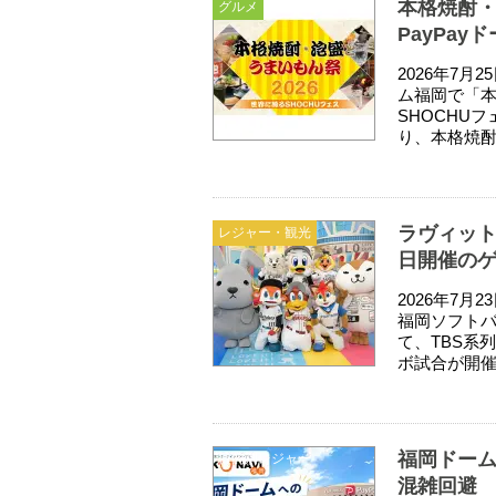
本格焼酎・
グルメ
PayPay
2026年7月
ム福岡で「本
SHOCHU
り、本格焼酎
ラヴィット
レジャー・観光
日開催の
2026年7月
福岡ソフト
て、TBS系
ボ試合が開催
福岡ドー
目的別レジャー
混雑回避