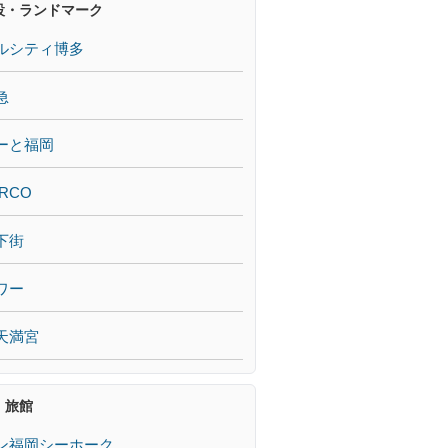
設・ランドマーク
ルシティ博多
急
ーと福岡
RCO
下街
ワー
天満宮
・旅館
ン福岡シーホーク