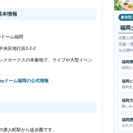
基本情報
参加型
福岡
ayドーム福岡
点数と
言編・
央区地行浜2-2-2
を公開
ンクホークスの本拠地で、ライブや大型イベン
福岡
福岡人
Payドーム福岡の公式情報
福岡
福岡全
福岡
難しめ
福岡
古代大
の唐人町駅から徒歩圏です。