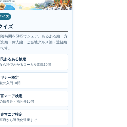
クイズ
クイズ
回答時間をSNSでシェア。あるある編・方
歴史編・偉人編・ご当地グルメ編・遺跡編
中です。
県民あるある検定
なら秒でわかるローカル常識10問
ビギナー検定
般の入門10問
方言マニア検定
の博多弁・福岡弁10問
歴史マニア検定
宰府から近代化遺産まで