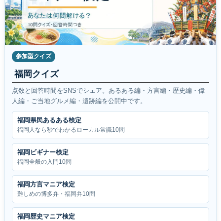
参加型クイズ
福岡クイズ
点数と回答時間をSNSでシェア。あるある編・方言編・歴史編・偉
人編・ご当地グルメ編・遺跡編を公開中です。
福岡県民あるある検定
福岡人なら秒でわかるローカル常識10問
福岡ビギナー検定
福岡全般の入門10問
福岡方言マニア検定
難しめの博多弁・福岡弁10問
福岡歴史マニア検定