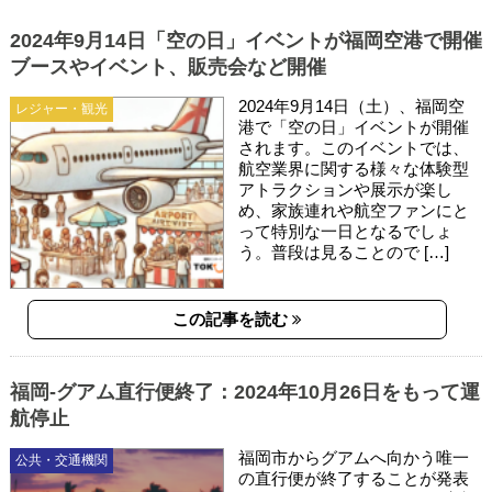
2024年9月14日「空の日」イベントが福岡空港で開催
ブースやイベント、販売会など開催
2024年9月14日（土）、福岡空
レジャー・観光
港で「空の日」イベントが開催
されます。このイベントでは、
航空業界に関する様々な体験型
アトラクションや展示が楽し
め、家族連れや航空ファンにと
って特別な一日となるでしょ
う。普段は見ることので […]
この記事を読む
福岡-グアム直行便終了：2024年10月26日をもって運
航停止
福岡市からグアムへ向かう唯一
公共・交通機関
の直行便が終了することが発表