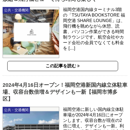
福岡空港国内線ターミナル3階
公共・交通機関
の「TSUTAYA BOOKSTORE 福
岡空港 SHARE LOUNGE」は、
飛行機を眺めながら休憩、読
書、パソコン作業ができる時間
制ラウンジです。航空会社やカ
ード会社の会員でなくても料金
を […]
この記事を読む
2024年4月16日オープン！福岡空港新国内線立体駐車
場、収容台数倍増＆デザインも一新【福岡市博多
区】
福岡空港に新しい国内線立体駐
公共・交通機関
車場が2024年4月16日にオープ
ンします。収容台数が現在の2
倍に増え、デザインも一新。利