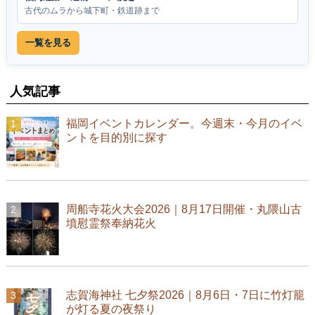
古代のムラから城下町・鉄道跡まで
一覧を見る
人気記事
福岡イベントカレンダー。今週末・今月のイベ
ントを目的別に探す
周船寺花火大会2026｜8月17日開催・丸隈山古
墳慰霊祭奉納花火
志賀海神社 七夕祭2026｜8月6日・7日に竹灯籠
が灯る夏の夜祭り