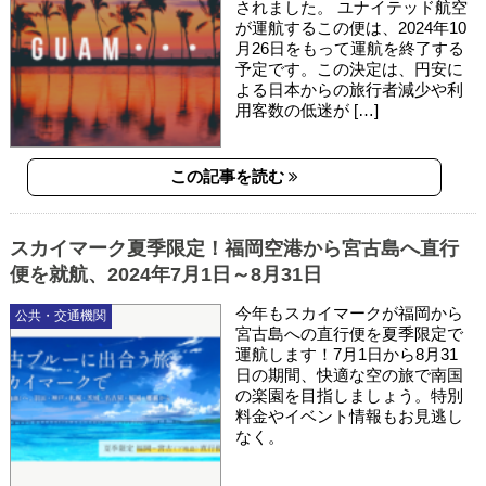
されました。 ユナイテッド航空
が運航するこの便は、2024年10
月26日をもって運航を終了する
予定です。この決定は、円安に
よる日本からの旅行者減少や利
用客数の低迷が […]
この記事を読む
スカイマーク夏季限定！福岡空港から宮古島へ直行
便を就航、2024年7月1日～8月31日
今年もスカイマークが福岡から
公共・交通機関
宮古島への直行便を夏季限定で
運航します！7月1日から8月31
日の期間、快適な空の旅で南国
の楽園を目指しましょう。特別
料金やイベント情報もお見逃し
なく。