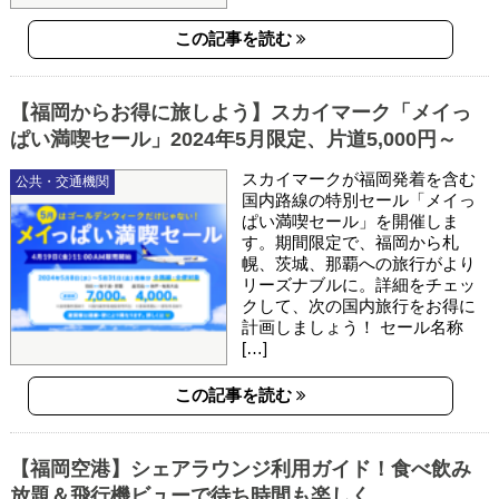
この記事を読む
【福岡からお得に旅しよう】スカイマーク「メイっ
ぱい満喫セール」2024年5月限定、片道5,000円～
スカイマークが福岡発着を含む
公共・交通機関
国内路線の特別セール「メイっ
ぱい満喫セール」を開催しま
す。期間限定で、福岡から札
幌、茨城、那覇への旅行がより
リーズナブルに。詳細をチェッ
クして、次の国内旅行をお得に
計画しましょう！ セール名称
[…]
この記事を読む
【福岡空港】シェアラウンジ利用ガイド！食べ飲み
放題＆飛行機ビューで待ち時間も楽しく