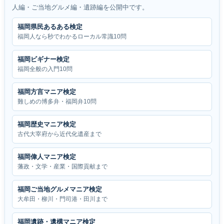
人編・ご当地グルメ編・遺跡編を公開中です。
福岡県民あるある検定
福岡人なら秒でわかるローカル常識10問
福岡ビギナー検定
福岡全般の入門10問
福岡方言マニア検定
難しめの博多弁・福岡弁10問
福岡歴史マニア検定
古代大宰府から近代化遺産まで
福岡偉人マニア検定
藩政・文学・産業・国際貢献まで
福岡ご当地グルメマニア検定
大牟田・柳川・門司港・田川まで
福岡遺跡・遺構マニア検定