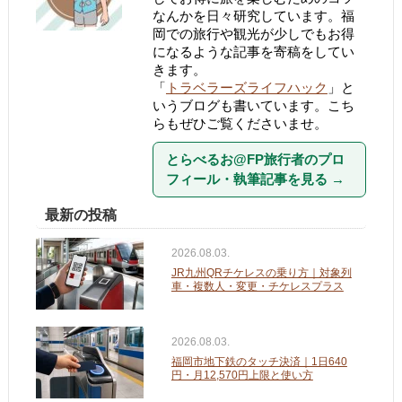
なんかを日々研究しています。福
岡での旅行や観光が少しでもお得
になるような記事を寄稿をしてい
きます。
「
トラベラーズライフハック
」と
いうブログも書いています。こち
らもぜひご覧くださいませ。
とらべるお@FP旅行者のプロ
フィール・執筆記事を見る
→
最新の投稿
2026.08.03.
JR九州QRチケレスの乗り方｜対象列
車・複数人・変更・チケレスプラス
2026.08.03.
福岡市地下鉄のタッチ決済｜1日640
円・月12,570円上限と使い方