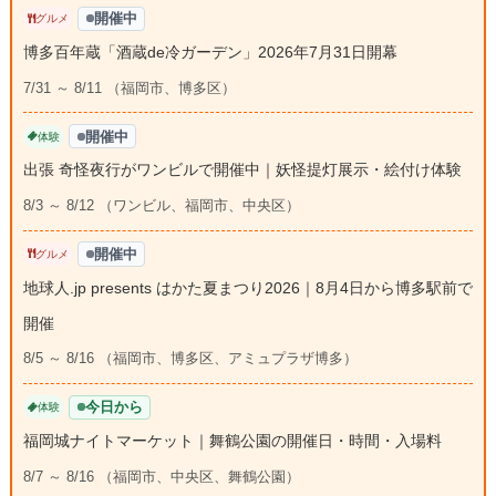
開催中
グルメ
博多百年蔵「酒蔵de冷ガーデン」2026年7月31日開幕
7/31 ～ 8/11 （福岡市、博多区）
開催中
体験
出張 奇怪夜行がワンビルで開催中｜妖怪提灯展示・絵付け体験
8/3 ～ 8/12 （ワンビル、福岡市、中央区）
開催中
グルメ
地球人.jp presents はかた夏まつり2026｜8月4日から博多駅前で
開催
8/5 ～ 8/16 （福岡市、博多区、アミュプラザ博多）
今日から
体験
福岡城ナイトマーケット｜舞鶴公園の開催日・時間・入場料
8/7 ～ 8/16 （福岡市、中央区、舞鶴公園）