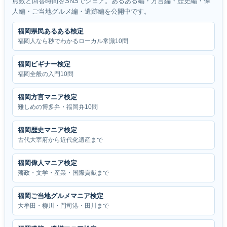
点数と回答時間をSNSでシェア。あるある編・方言編・歴史編・偉
人編・ご当地グルメ編・遺跡編を公開中です。
福岡県民あるある検定
福岡人なら秒でわかるローカル常識10問
福岡ビギナー検定
福岡全般の入門10問
福岡方言マニア検定
難しめの博多弁・福岡弁10問
福岡歴史マニア検定
古代大宰府から近代化遺産まで
福岡偉人マニア検定
藩政・文学・産業・国際貢献まで
福岡ご当地グルメマニア検定
大牟田・柳川・門司港・田川まで