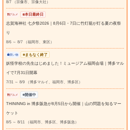
8/7 （宗像市、宗像大社）
本日最終日
グルメ
志賀海神社 七夕祭2026｜8月6日・7日に竹灯籠が灯る夏の夜祭
り
8/6 ～ 8/7 （福岡市、東区）
まもなく終了
買い物
妖怪学校の先生はじめました！ミュージアム福岡会場｜博多マル
イで7月31日開幕
7/31 ～ 8/9 （博多マルイ、福岡市、博多区）
開催中
グルメ
THININNG in 博多阪急が8月5日から開催｜山の問題を知るマー
ケット
8/5 ～ 8/11 （福岡市、博多区、博多阪急）