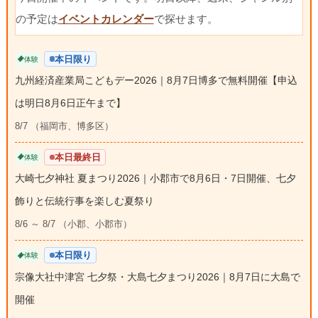
の予定は
イベントカレンダー
で探せます。
本日限り
体験
九州経済産業局こどもデー2026｜8月7日博多で無料開催【申込
は明日8月6日正午まで】
8/7 （福岡市、博多区）
本日最終日
体験
大崎七夕神社 夏まつり2026｜小郡市で8月6日・7日開催、七夕
飾りと伝統行事を楽しむ夏祭り
8/6 ～ 8/7 （小郡、小郡市）
本日限り
体験
宗像大社中津宮 七夕祭・大島七夕まつり2026｜8月7日に大島で
開催