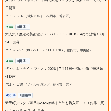
夏目友人帳 エポスカード期間限定ショップが博多マルイで7月18
日開幕
7/18 ～ 9/26 （博多マルイ、福岡市、博多区）
開催中
体験
大人気！魔法の美術館がBOSS E・ZO FUKUOKAに再登場！7月
14日開幕
7/14 ～ 9/27 （BOSS E・ZO FUKUOKA、福岡市、中央区）
開催中
体験
ザ・シネマナイト フクオカ2026｜7月11日〜海の中道で無料屋
外映画
7/11 ～ 9/30 （ザ・ルイガンズ、福岡市、東区）
開催中
買い物
新天町デジタル商品券2026攻略｜市外も購入可！20％お得・買
い方と11月30日の注意点