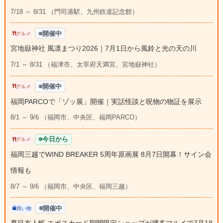
7/18 ～ 8/31 （門司港駅、九州鉄道記念館）
開催中
グルメ
宮地嶽神社 風凛まつり2026｜7月1日から風鈴と光の天の川
7/1 ～ 8/31 （福津市、太宰府天満宮、宮地嶽神社）
開催中
グルメ
福岡PARCOで「ゾッ展」開催｜実話怪談と呪物の物証を展示
8/1 ～ 9/6 （福岡市、中央区、福岡PARCO）
今日から
グルメ
福岡三越でWIND BREAKER 5周年原画展 8月7日開幕！サイン会
情報も
8/7 ～ 9/6 （福岡市、中央区、福岡三越）
開催中
買い物