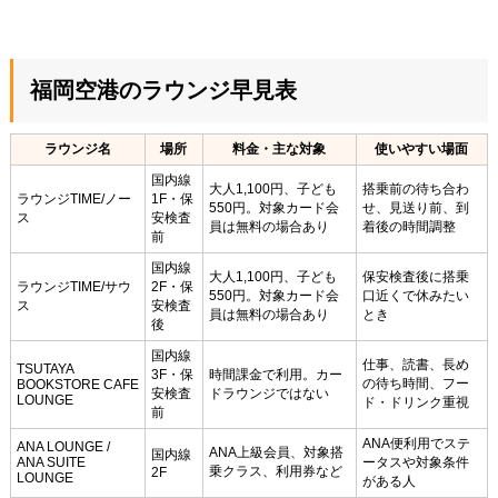
福岡空港のラウンジ早見表
ラウンジ名
場所
料金・主な対象
使いやすい場面
国内線
大人1,100円、子ども
搭乗前の待ち合わ
ラウンジTIME/ノー
1F・保
550円。対象カード会
せ、見送り前、到
ス
安検査
員は無料の場合あり
着後の時間調整
前
国内線
大人1,100円、子ども
保安検査後に搭乗
ラウンジTIME/サウ
2F・保
550円。対象カード会
口近くで休みたい
ス
安検査
員は無料の場合あり
とき
後
国内線
仕事、読書、長め
TSUTAYA
3F・保
時間課金で利用。カー
の待ち時間、フー
BOOKSTORE CAFE
安検査
ドラウンジではない
LOUNGE
ド・ドリンク重視
前
ANA便利用でステ
ANA LOUNGE /
ANA上級会員、対象搭
国内線
ANA SUITE
ータスや対象条件
乗クラス、利用券など
2F
LOUNGE
がある人