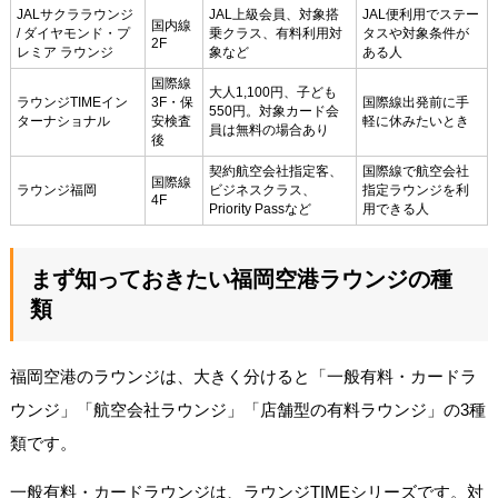
JALサクララウンジ
JAL上級会員、対象搭
JAL便利用でステー
国内線
/ ダイヤモンド・プ
乗クラス、有料利用対
タスや対象条件が
2F
レミア ラウンジ
象など
ある人
国際線
大人1,100円、子ども
ラウンジTIMEイン
3F・保
国際線出発前に手
550円。対象カード会
ターナショナル
安検査
軽に休みたいとき
員は無料の場合あり
後
契約航空会社指定客、
国際線で航空会社
国際線
ラウンジ福岡
ビジネスクラス、
指定ラウンジを利
4F
Priority Passなど
用できる人
まず知っておきたい福岡空港ラウンジの種
類
福岡空港のラウンジは、大きく分けると「一般有料・カードラ
ウンジ」「航空会社ラウンジ」「店舗型の有料ラウンジ」の3種
類です。
一般有料・カードラウンジは、ラウンジTIMEシリーズです。対