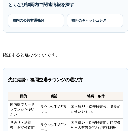
とくなび福岡内で関連情報を探す
福岡の公共交通機関
福岡のキャッシュレス
確認すると選びやすいです。
先に結論：福岡空港ラウンジの選び方
目的
候補
場所・条件
国内線でカード
ラウンジTIME/サ
国内線2F・保安検査後。搭乗前
ラウンジを使い
ウス
に使いやすい。
たい
見送り・到着
国内線1F・保安検査前。航空機
ラウンジTIME/ノ
後・保安検査前
利用の有無を問わず有料利用
ース