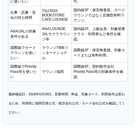
に使いたい
可。
国内線3F・保安検査前。カード
TSUTAYA
仕事・読書・長
BOOKSTORE
ラウンジではなく店舗型有料ラ
めの待ち時間
CAFE LOUNGE
ウンジ。
ANA LOUNGE、
国内線2F。上級会員・対象搭乗
ANA/JALの対象
JALサクララウン
クラス・利用券など条件を確
条件がある
ジ等
認。
国際線でカード
ラウンジTIMEイ
国際線3F・保安検査後。対象カ
ラウンジを使い
ンターナショナ
ードまたは有料利用。
たい
ル
国際線でPriority
国際線4F。契約航空会社、
Pass等を使いた
ラウンジ福岡
Priority Pass等の対象条件を確
い
認。
最終確認日：2026年6月29日。営業時間、料金、対象カード、利用条件は変わ
るため、利用前に福岡空港公式・航空会社公式・カード会社公式を確認してく
ださい。