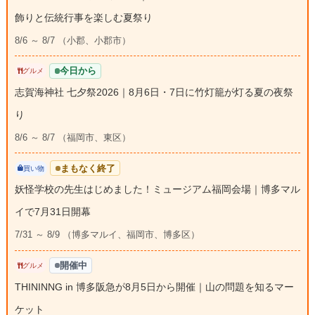
飾りと伝統行事を楽しむ夏祭り
8/6 ～ 8/7 （小郡、小郡市）
今日から
グルメ
志賀海神社 七夕祭2026｜8月6日・7日に竹灯籠が灯る夏の夜祭
り
8/6 ～ 8/7 （福岡市、東区）
まもなく終了
買い物
妖怪学校の先生はじめました！ミュージアム福岡会場｜博多マル
イで7月31日開幕
7/31 ～ 8/9 （博多マルイ、福岡市、博多区）
開催中
グルメ
THININNG in 博多阪急が8月5日から開催｜山の問題を知るマー
ケット