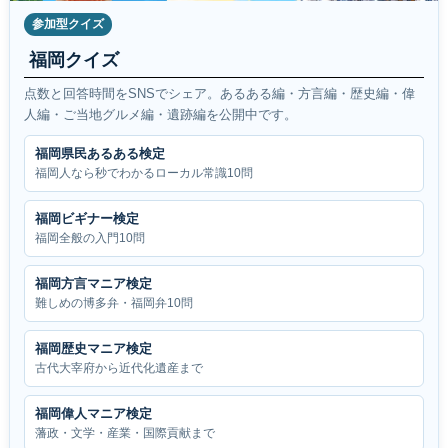
参加型クイズ
福岡クイズ
点数と回答時間をSNSでシェア。あるある編・方言編・歴史編・偉
人編・ご当地グルメ編・遺跡編を公開中です。
福岡県民あるある検定
福岡人なら秒でわかるローカル常識10問
福岡ビギナー検定
福岡全般の入門10問
福岡方言マニア検定
難しめの博多弁・福岡弁10問
福岡歴史マニア検定
古代大宰府から近代化遺産まで
福岡偉人マニア検定
藩政・文学・産業・国際貢献まで