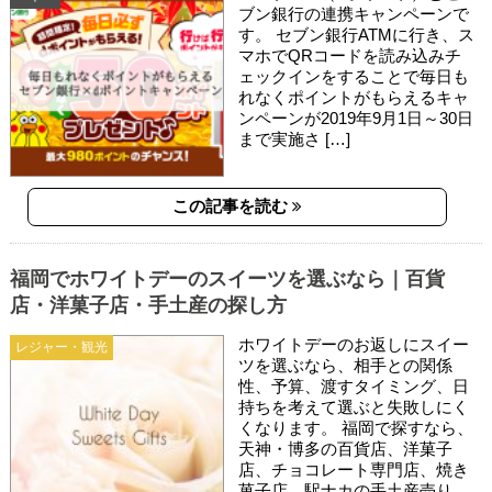
ブン銀行の連携キャンペーンで
す。 セブン銀行ATMに行き、ス
マホでQRコードを読み込みチ
ェックインをすることで毎日も
れなくポイントがもらえるキャ
ンペーンが2019年9月1日～30日
まで実施さ […]
この記事を読む
福岡でホワイトデーのスイーツを選ぶなら｜百貨
店・洋菓子店・手土産の探し方
ホワイトデーのお返しにスイー
レジャー・観光
ツを選ぶなら、相手との関係
性、予算、渡すタイミング、日
持ちを考えて選ぶと失敗しにく
くなります。 福岡で探すなら、
天神・博多の百貨店、洋菓子
店、チョコレート専門店、焼き
菓子店、駅ナカの手土産売り