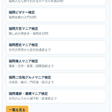
福岡人なら秒でわかるローカル常識10問
福岡ビギナー検定
福岡全般の入門10問
福岡方言マニア検定
難しめの博多弁・福岡弁10問
福岡歴史マニア検定
古代大宰府から近代化遺産まで
福岡偉人マニア検定
藩政・文学・産業・国際貢献まで
福岡ご当地グルメマニア検定
大牟田・柳川・門司港・田川まで
福岡遺跡・遺構マニア検定
古代のムラから城下町・鉄道跡まで
一覧を見る