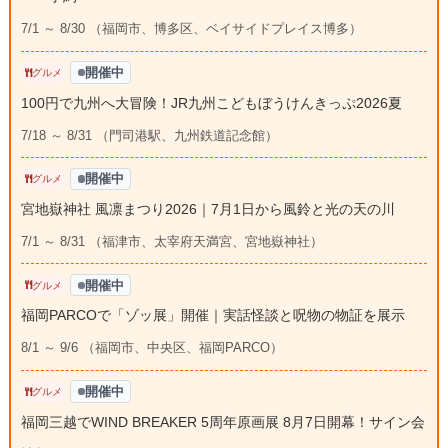
7/1 ～ 8/30 （福岡市、博多区、ベイサイドプレイス博多）
開催中
グルメ
100円で九州へ大冒険！JR九州こどもぼうけんきっぷ2026夏
7/18 ～ 8/31 （門司港駅、九州鉄道記念館）
開催中
グルメ
宮地嶽神社 風凛まつり2026｜7月1日から風鈴と光の天の川
7/1 ～ 8/31 （福津市、太宰府天満宮、宮地嶽神社）
開催中
グルメ
福岡PARCOで「ゾッ展」開催｜実話怪談と呪物の物証を展示
8/1 ～ 9/6 （福岡市、中央区、福岡PARCO）
開催中
グルメ
福岡三越でWIND BREAKER 5周年原画展 8月7日開幕！サイン会