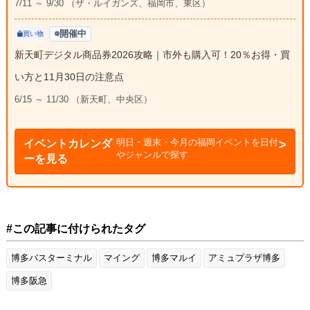
7/11 ～ 9/30 （ザ・ルイガンズ、福岡市、東区）
開催中
買い物
新天町デジタル商品券2026攻略｜市外も購入可！20％お得・買
い方と11月30日の注意点
6/15 ～ 11/30 （新天町、中央区）
明日・週末・今月の福岡イベントを日付
イベントカレンダ
やジャンルで探す
ーを見る
#この記事に付けられたタグ
博多バスターミナル
マイング
博多マルイ
アミュプラザ博多
博多阪急