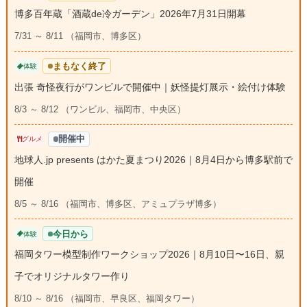
博多百年蔵「酒蔵de冷ガーデン」2026年7月31日開幕
7/31 ～ 8/11 （福岡市、博多区）
まもなく終了
体験
出張 奇怪夜行がワンビルで開催中｜妖怪提灯展示・絵付け体験
8/3 ～ 8/12 （ワンビル、福岡市、中央区）
開催中
グルメ
地球人.jp presents はかた夏まつり2026｜8月4日から博多駅前で
開催
8/5 ～ 8/16 （福岡市、博多区、アミュプラザ博多）
今日から
体験
福岡タワー模型制作ワークショップ2026｜8月10日〜16日、親
子でオリジナルタワー作り
8/10 ～ 8/16 （福岡市、早良区、福岡タワー）