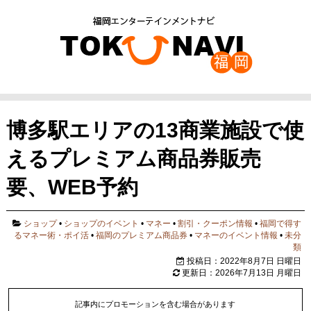
博多駅エリアの13商業施設で使
えるプレミアム商品券販売
要、WEB予約
ショップ
•
ショップのイベント
•
マネー
•
割引・クーポン情報
•
福岡で得す
るマネー術・ポイ活
•
福岡のプレミアム商品券
•
マネーのイベント情報
•
未分
類
投稿日：2022年8月7日 日曜日
更新日：2026年7月13日 月曜日
記事内にプロモーションを含む場合があります