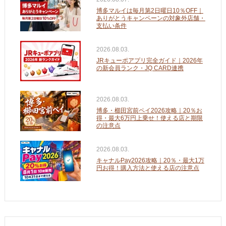
博多マルイは毎月第2日曜日10％OFF｜
ありがとうキャンペーンの対象外店舗・
支払い条件
2026.08.03.
JRキューポアプリ完全ガイド｜2026年
の新会員ランク・JQ CARD連携
2026.08.03.
博多・櫛田宮前ペイ2026攻略｜20％お
得・最大6万円上乗せ！使える店と期限
の注意点
2026.08.03.
キャナルPay2026攻略｜20％・最大1万
円お得！購入方法と使える店の注意点