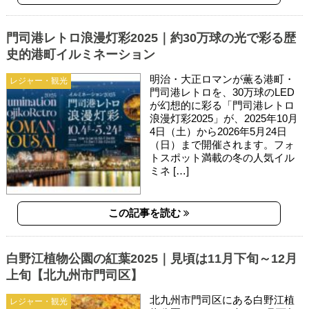
門司港レトロ浪漫灯彩2025｜約30万球の光で彩る歴
史的港町イルミネーション
明治・大正ロマンが薫る港町・
レジャー・観光
門司港レトロを、30万球のLED
が幻想的に彩る「門司港レトロ
浪漫灯彩2025」が、2025年10月
4日（土）から2026年5月24日
（日）まで開催されます。フォ
トスポット満載の冬の人気イル
ミネ […]
この記事を読む
白野江植物公園の紅葉2025｜見頃は11月下旬～12月
上旬【北九州市門司区】
北九州市門司区にある白野江植
レジャー・観光