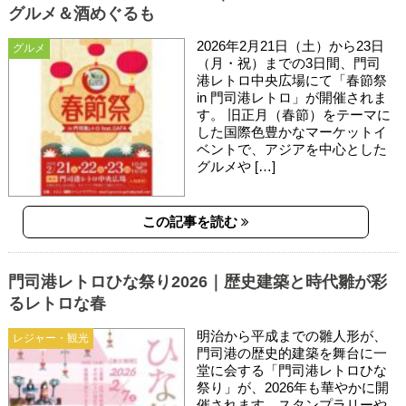
グルメ＆酒めぐるも
2026年2月21日（土）から23日
グルメ
（月・祝）までの3日間、門司
港レトロ中央広場にて「春節祭
in 門司港レトロ」が開催されま
す。 旧正月（春節）をテーマに
した国際色豊かなマーケットイ
ベントで、アジアを中心とした
グルメや […]
この記事を読む
門司港レトロひな祭り2026｜歴史建築と時代雛が彩
るレトロな春
明治から平成までの雛人形が、
レジャー・観光
門司港の歴史的建築を舞台に一
堂に会する「門司港レトロひな
祭り」が、2026年も華やかに開
催されます。スタンプラリーや