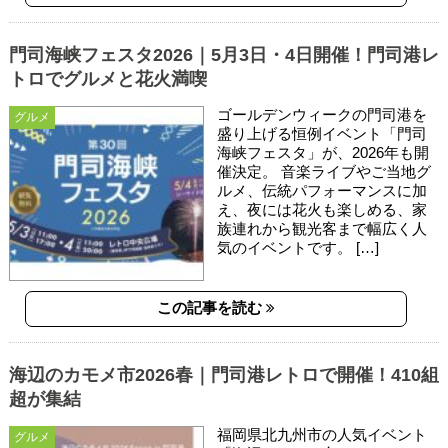
門司海峡フェスタ2026｜5月3日・4日開催！門司港レ
トロでグルメと花火満喫
ゴールデンウィークの門司港を
グルメ
盛り上げる恒例イベント「門司
海峡フェスタ」が、2026年も開
催決定。 音楽ライブやご当地グ
ルメ、伝統パフォーマンスに加
え、夜には花火も楽しめる、家
族連れから観光客まで幅広く人
気のイベントです。 […]
この記事を読む
海辺のカモメ市2026春｜門司港レトロで開催！410組
超が集結
福岡県北九州市の人気イベント
グルメ