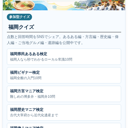
参加型クイズ
福岡クイズ
点数と回答時間をSNSでシェア。あるある編・方言編・歴史編・偉
人編・ご当地グルメ編・遺跡編を公開中です。
福岡県民あるある検定
福岡人なら秒でわかるローカル常識10問
福岡ビギナー検定
福岡全般の入門10問
福岡方言マニア検定
難しめの博多弁・福岡弁10問
福岡歴史マニア検定
古代大宰府から近代化遺産まで