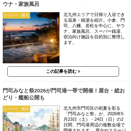
ウナ・家族風呂
北九州エリアで日帰り入浴でき
レジャー・観光
る温泉・銭湯を紹介。小倉、門
司、八幡、若松を中心に、サウ
ナ、家族風呂、スーパー銭湯、
宿泊向け施設を目的別に整理し
ます。
この記事を読む
門司みなと祭2026が門司港一帯で開催！屋台・総お
どり・艦船公開も
北九州市門司区の初夏を彩る
レジャー・観光
「門司みなと祭」が、2026年5
月23日（土）・24日（日）の2
日間、門司港周辺の複数会場で
開催されます。 屋台やステージ