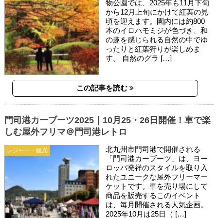
物公園では、2025年も11月下旬
から12月上旬にかけて紅葉の見
頃を迎えます。園内には約800
本のイロハモミジが色づき、和
の趣を感じられる自然の中でゆ
ったりと紅葉狩りが楽しめま
す。 自然のグラ […]
この記事を読む
門司港カーブーツ2025｜10月25・26日開催！車で楽
しむ屋外フリマ＠門司港レトロ
北九州市門司港で開催される
レジャー・観光
「門司港カーブーツ」は、ヨー
ロッパ発祥のスタイルを取り入
れたユニークな屋外フリーマー
ケットです。車を売り場にして
商品を販売するこのイベント
は、毎月開催される人気企画。
2025年10月は25日（ […]