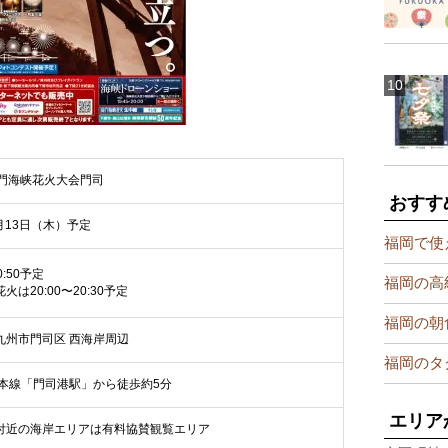
関門海峡花火大会門司
おすす
8月13日（木）予定
福岡で使
0:50予定
福岡の高
火は20:00〜20:30予定
福岡の朝
九州市門司区 西海岸周辺
福岡のタ
島本線「門司港駅」から徒歩約5分
エリア
付近の海岸エリアは有料協賛観覧エリア