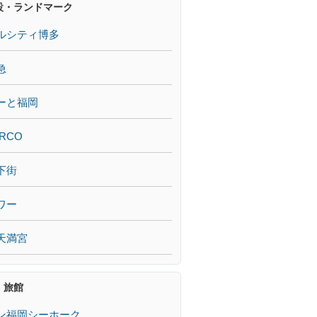
設・ランドマーク
ルシティ博多
急
ーと福岡
RCO
下街
ワー
天満宮
・旅館
ン福岡シーホーク