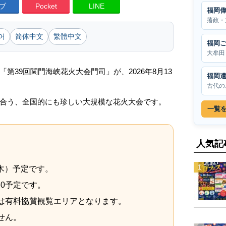
ブ
Pocket
LINE
福岡
藩政・
어
简体中文
繁體中文
福岡
大牟田
第39回関門海峡花火大会門司」が、2026年8月13
福岡
古代の
合う、全国的にも珍しい大規模な花火大会です。
一覧
人気記
（木）予定です。
:30予定です。
は有料協賛観覧エリアとなります。
せん。