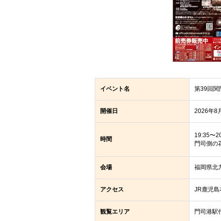
イベント名
第39回
開催日
2026年
19:35〜2
時間
門司側の花
会場
福岡県北
アクセス
JR鹿児
観覧エリア
門司港駅