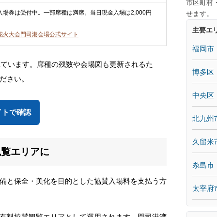
市区町村
入場券は受付中。一部席種は満席。当日現金入場は2,000円
せます。
主要エ
花火大会門司港会場公式サイト
福岡市
されています。席種の残数や会場図も更新されるた
博多区
ださい。
中央区
イトで確認
北九州
久留米
観覧エリアに
糸島市
備と保全・美化を目的とした協賛入場料を支払う方
太宰府
有料協賛観覧エリアとして運用されます。門司港湾