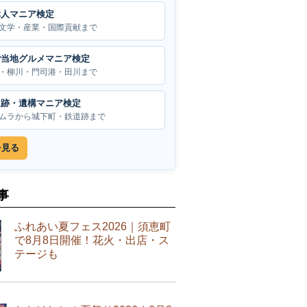
偉人マニア検定
文学・産業・国際貢献まで
ご当地グルメマニア検定
・柳川・門司港・田川まで
遺跡・遺構マニア検定
ムラから城下町・鉄道跡まで
を見る
事
ふれあい夏フェス2026｜須恵町
で8月8日開催！花火・出店・ス
テージも