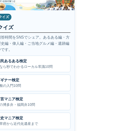
クイズ
クイズ
回答時間をSNSでシェア。あるある編・方
歴史編・偉人編・ご当地グルメ編・遺跡編
中です。
県民あるある検定
なら秒でわかるローカル常識10問
ビギナー検定
般の入門10問
方言マニア検定
の博多弁・福岡弁10問
歴史マニア検定
宰府から近代化遺産まで