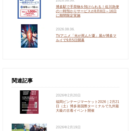
2026.08.06.
博多駅で手荷物を預けられる！佐川急便
の一時預かりサービスが8月8日～16日
に期間限定実施
2026.08.06.
TVアニメ「光が死んだ夏」展が博多マ
ルイで9月5日開幕
関連記事
2026年2月20日
福岡ビンテージマーケット2026｜2月21
日（土）博多港国際ターミナルで九州最
大級の古着イベント開催
2026年2月19日