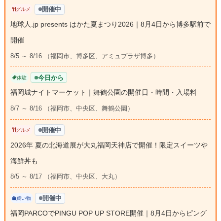
開催中
グルメ
地球人.jp presents はかた夏まつり2026｜8月4日から博多駅前で
開催
8/5 ～ 8/16 （福岡市、博多区、アミュプラザ博多）
今日から
体験
福岡城ナイトマーケット｜舞鶴公園の開催日・時間・入場料
8/7 ～ 8/16 （福岡市、中央区、舞鶴公園）
開催中
グルメ
2026年 夏の北海道展が大丸福岡天神店で開催！限定スイーツや
海鮮丼も
8/5 ～ 8/17 （福岡市、中央区、大丸）
開催中
買い物
福岡PARCOでPINGU POP UP STORE開催｜8月4日からピング