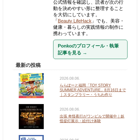
公式情報を確認し、読者が次の行
動を決めやすい形に整理すること
を大切にしています。
「
Beauty LifeHack
」でも、美容・
健康・暮らしの実践情報の制作に
携わっています。
Ponkoのプロフィール・執筆
記事を見る
→
最新の投稿
2026.08.06.
ららぽーと福岡「TOY STORY
SUMMER ADVENTURE」8月16日まで
｜スタンプラリー・うちわ作り
2026.08.06.
出張 奇怪夜行がワンビルで開催中｜妖
怪提灯展示・絵付け体験