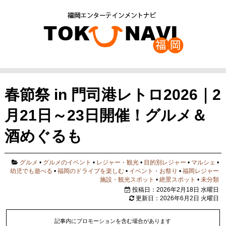
春節祭 in 門司港レトロ2026｜2
月21日～23日開催！グルメ＆
酒めぐるも
グルメ
•
グルメのイベント
•
レジャー・観光
•
目的別レジャー
•
マルシェ
•
幼児でも遊べる
•
福岡のドライブを楽しむ
•
イベント・お祭り
•
福岡レジャー
施設・観光スポット
•
絶景スポット
•
未分類
投稿日：2026年2月18日 水曜日
更新日：2026年6月2日 火曜日
記事内にプロモーションを含む場合があります