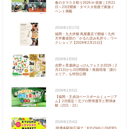
春のタマスタ祭り2026 in 筑後｜2月21
日～23日開催・タマスタ筑後で家族イ
ベント満載
2026年2月17日
福岡・九大伊都 蔦屋書店で開催！九州
大学書道部の「かるた読み札作り」ワー
クショップ【2026年2月21日】
2026年2月9日
吉野ヶ里遺跡はっけんフェスタ2026｜2
月21日から3日間開催！発掘現場「謎の
エリア」も特別公開
2026年2月5日
【福岡・王貞治ベースボールミュージア
ム】2月限定！元プロ野球選手と野球体
験（2/21・22）
2026年2月4日
JR博多駅前広場で「KYUSHU LOVERS