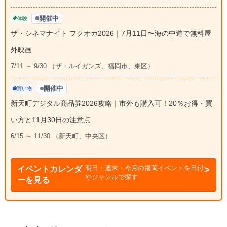
開催中
体験
ザ・シネマナイト フクオカ2026｜7月11日〜海の中道で無料屋
外映画
7/11 ～ 9/30 （ザ・ルイガンズ、福岡市、東区）
開催中
買い物
新天町デジタル商品券2026攻略｜市外も購入可！20％お得・買
い方と11月30日の注意点
6/15 ～ 11/30 （新天町、中央区）
明日・週末・今月の福岡イベントを日付
イベントカレンダ
やジャンルで探す
ーを見る