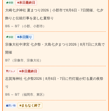
本日最終日
体験
大崎七夕神社 夏まつり2026｜小郡市で8月6日・7日開催、七夕
飾りと伝統行事を楽しむ夏祭り
8/6 ～ 8/7 （小郡、小郡市）
本日限り
体験
宗像大社中津宮 七夕祭・大島七夕まつり2026｜8月7日に大島で
開催
8/7 （宗像市、宗像大社）
本日最終日
グルメ
志賀海神社 七夕祭2026｜8月6日・7日に竹灯籠が灯る夏の夜祭
り
8/6 ～ 8/7 （福岡市、東区）
まもなく終了
買い物