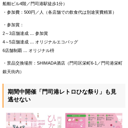
船舶ビル4階／門司港駅徒歩1分）
・参加費：500円／人（各店舗での飲食代は別途実費精算）
・参加賞：
2～3店舗達成 … 参加賞
4～5店舗達成 … オリジナルエコバッグ
6店舗制覇 … オリジナル枡
・景品交換場所：SHIMADA酒店（門司区栄町6-1／門司港栄町
銀天街内）
期間中開催「門司港レトロひな祭り」も見
逃せない