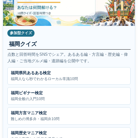
参加型クイズ
福岡クイズ
点数と回答時間をSNSでシェア。あるある編・方言編・歴史編・偉
人編・ご当地グルメ編・遺跡編を公開中です。
福岡県民あるある検定
福岡人なら秒でわかるローカル常識10問
福岡ビギナー検定
福岡全般の入門10問
福岡方言マニア検定
難しめの博多弁・福岡弁10問
福岡歴史マニア検定