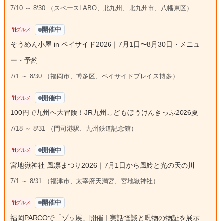
7/10 ～ 8/30 （スペースLABO、北九州、北九州市、八幡東区）
開催中
グルメ
そうめん小屋 in ベイサイド2026｜7月1日〜8月30日・メニュ
ー・予約
7/1 ～ 8/30 （福岡市、博多区、ベイサイドプレイス博多）
開催中
グルメ
100円で九州へ大冒険！JR九州こどもぼうけんきっぷ2026夏
7/18 ～ 8/31 （門司港駅、九州鉄道記念館）
開催中
グルメ
宮地嶽神社 風凛まつり2026｜7月1日から風鈴と光の天の川
7/1 ～ 8/31 （福津市、太宰府天満宮、宮地嶽神社）
開催中
グルメ
福岡PARCOで「ゾッ展」開催｜実話怪談と呪物の物証を展示