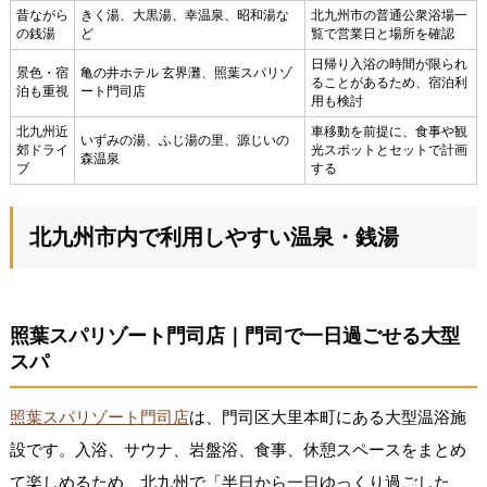
昔ながら
きく湯、大黒湯、幸温泉、昭和湯な
北九州市の普通公衆浴場一
の銭湯
ど
覧で営業日と場所を確認
日帰り入浴の時間が限られ
景色・宿
亀の井ホテル 玄界灘、照葉スパリゾ
ることがあるため、宿泊利
泊も重視
ート門司店
用も検討
北九州近
車移動を前提に、食事や観
いずみの湯、ふじ湯の里、源じいの
郊ドライ
光スポットとセットで計画
森温泉
ブ
する
北九州市内で利用しやすい温泉・銭湯
照葉スパリゾート門司店｜門司で一日過ごせる大型
スパ
照葉スパリゾート門司店
は、門司区大里本町にある大型温浴施
設です。入浴、サウナ、岩盤浴、食事、休憩スペースをまとめ
て楽しめるため、北九州で「半日から一日ゆっくり過ごした