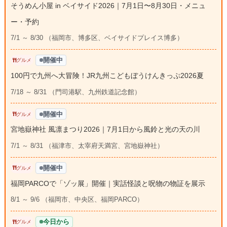
そうめん小屋 in ベイサイド2026｜7月1日〜8月30日・メニュ
ー・予約
7/1 ～ 8/30 （福岡市、博多区、ベイサイドプレイス博多）
開催中
グルメ
100円で九州へ大冒険！JR九州こどもぼうけんきっぷ2026夏
7/18 ～ 8/31 （門司港駅、九州鉄道記念館）
開催中
グルメ
宮地嶽神社 風凛まつり2026｜7月1日から風鈴と光の天の川
7/1 ～ 8/31 （福津市、太宰府天満宮、宮地嶽神社）
開催中
グルメ
福岡PARCOで「ゾッ展」開催｜実話怪談と呪物の物証を展示
8/1 ～ 9/6 （福岡市、中央区、福岡PARCO）
今日から
グルメ