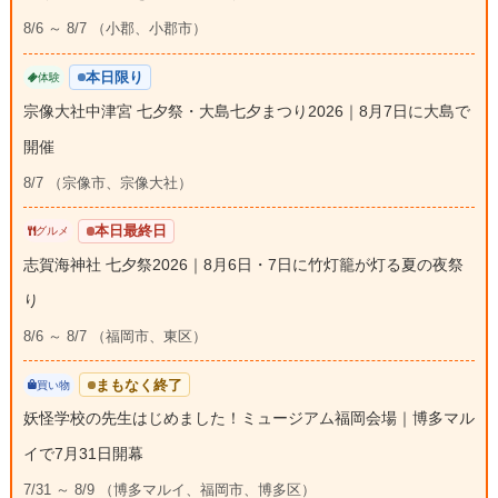
8/6 ～ 8/7 （小郡、小郡市）
本日限り
体験
宗像大社中津宮 七夕祭・大島七夕まつり2026｜8月7日に大島で
開催
8/7 （宗像市、宗像大社）
本日最終日
グルメ
志賀海神社 七夕祭2026｜8月6日・7日に竹灯籠が灯る夏の夜祭
り
8/6 ～ 8/7 （福岡市、東区）
まもなく終了
買い物
妖怪学校の先生はじめました！ミュージアム福岡会場｜博多マル
イで7月31日開幕
7/31 ～ 8/9 （博多マルイ、福岡市、博多区）