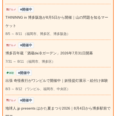
開催中
グルメ
THININNG in 博多阪急が8月5日から開催｜山の問題を知るマー
ケット
8/5 ～ 8/11 （福岡市、博多区、博多阪急）
開催中
グルメ
博多百年蔵「酒蔵de冷ガーデン」2026年7月31日開幕
7/31 ～ 8/11 （福岡市、博多区）
開催中
体験
出張 奇怪夜行がワンビルで開催中｜妖怪提灯展示・絵付け体験
8/3 ～ 8/12 （ワンビル、福岡市、中央区）
開催中
グルメ
地球人.jp presents はかた夏まつり2026｜8月4日から博多駅前で