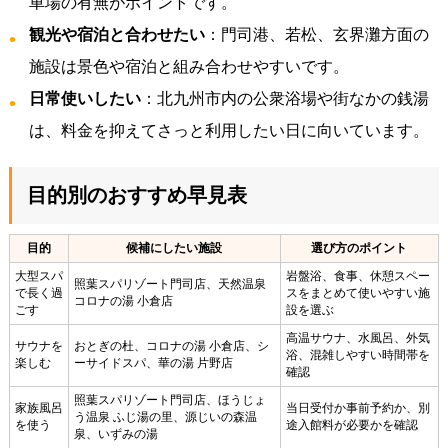
車場の有無がポイントです。
観光や宿泊と合わせたい
：門司港、若松、玄界灘方面の
施設は景色や宿泊と組み合わせやすいです。
日常使いしたい
：北九州市内の公衆浴場や街なかの銭湯
は、料金を抑えてさっと利用したい日に向いています。
目的別のおすすめ早見表
目的
候補にしたい施設
選び方のポイント
大型スパ
岩盤浴、食事、休憩スペー
照葉スパリゾート門司店、天然温泉
で長く過
スをまとめて使いやすい施
コロナの湯 小倉店
ごす
設を選ぶ
高温サウナ、水風呂、外気
サウナを
おとぎの杜、コロナの湯 小倉店、シ
浴、混雑しやすい時間帯を
楽しむ
ーサイドスパ、華の湯 片野店
確認
照葉スパリゾート門司店、ほうじょ
家族風呂
当日受付か事前予約か、別
う温泉 ふじ湯の里、源じいの森温
を使う
途入館料が必要かを確認
泉、いずみの湯