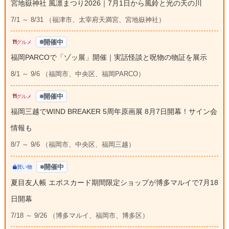
宮地嶽神社 風凛まつり2026｜7月1日から風鈴と光の天の川
7/1 ～ 8/31 （福津市、太宰府天満宮、宮地嶽神社）
開催中
グルメ
福岡PARCOで「ゾッ展」開催｜実話怪談と呪物の物証を展示
8/1 ～ 9/6 （福岡市、中央区、福岡PARCO）
開催中
グルメ
福岡三越でWIND BREAKER 5周年原画展 8月7日開幕！サイン会
情報も
8/7 ～ 9/6 （福岡市、中央区、福岡三越）
開催中
買い物
夏目友人帳 エポスカード期間限定ショップが博多マルイで7月18
日開幕
7/18 ～ 9/26 （博多マルイ、福岡市、博多区）