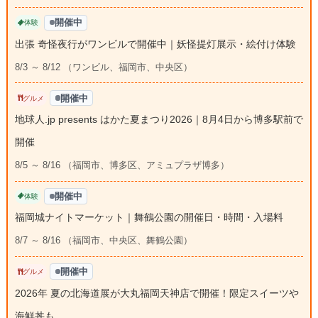
開催中
体験
出張 奇怪夜行がワンビルで開催中｜妖怪提灯展示・絵付け体験
8/3 ～ 8/12 （ワンビル、福岡市、中央区）
開催中
グルメ
地球人.jp presents はかた夏まつり2026｜8月4日から博多駅前で
開催
8/5 ～ 8/16 （福岡市、博多区、アミュプラザ博多）
開催中
体験
福岡城ナイトマーケット｜舞鶴公園の開催日・時間・入場料
8/7 ～ 8/16 （福岡市、中央区、舞鶴公園）
開催中
グルメ
2026年 夏の北海道展が大丸福岡天神店で開催！限定スイーツや
海鮮丼も