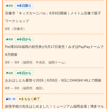
本日限り
体験
宗像市「キッズカーニバル」8月8日開催｜メイトム宗像で親子
ワークショップ
8/8 （宗像市）
今日から
体験
Pet博2026福岡の前売券が5月17日発売！みずほPayPayドームで
8月開催
8/8 ～ 8/9 （福岡市、中央区、福岡ドーム）
今日から
体験
おおはしヒル夏祭り2026｜8月8日・9日にOHASHI HILLで開催
8/8 ～ 8/9 （福岡市、南区）
まもなく終了
買い物
妖怪学校の先生はじめました！ミュージアム福岡会場｜博多マル