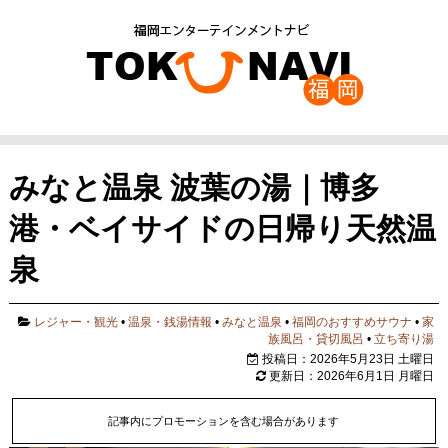
みなと温泉 波葉の湯｜博多
港・ベイサイドの日帰り天然温
泉
レジャー・観光
•
温泉・銭湯情報
•
みなと温泉
•
福岡のおすすめサウナ
•
家
族風呂・貸切風呂
•
立ち寄り湯
投稿日：2026年5月23日 土曜日
更新日：2026年6月1日 月曜日
記事内にプロモーションを含む場合があります