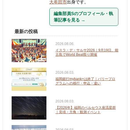
大牟田市
出身です。
編集部員Sのプロフィール・執
筆記事を見る
→
最新の投稿
2026.08.06.
イスラ・デ・サルサ2026｜9月19日、能
古島でWorld Beat祭り開催
2026.08.03.
福岡銀行mybank+は終了｜バリープロ
グラムへの移行・申込・違い
2026.08.03.
【2026年】福岡のペルセウス座流星群
｜見頃・方角・観測イベント
2026.08.03.