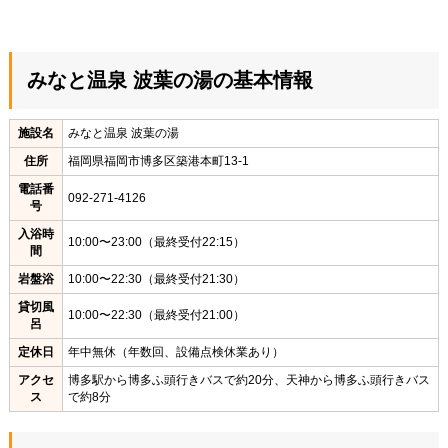
みなと温泉 波葉の湯の基本情報
施設名
みなと温泉 波葉の湯
住所
福岡県福岡市博多区築港本町13-1
電話番
092-271-4126
号
入浴時
10:00〜23:00（最終受付22:15）
間
岩盤浴
10:00〜22:30（最終受付21:30）
貸切風
10:00〜22:30（最終受付21:00）
呂
定休日
年中無休（年数回、設備点検休業あり）
アクセ
博多駅から博多ふ頭行きバスで約20分、天神から博多ふ頭行きバス
ス
で約8分