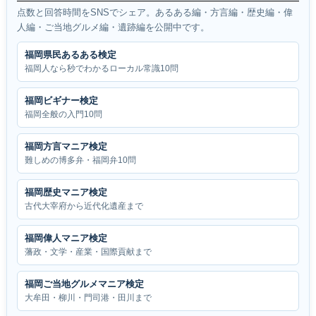
点数と回答時間をSNSでシェア。あるある編・方言編・歴史編・偉
人編・ご当地グルメ編・遺跡編を公開中です。
福岡県民あるある検定
福岡人なら秒でわかるローカル常識10問
福岡ビギナー検定
福岡全般の入門10問
福岡方言マニア検定
難しめの博多弁・福岡弁10問
福岡歴史マニア検定
古代大宰府から近代化遺産まで
福岡偉人マニア検定
藩政・文学・産業・国際貢献まで
福岡ご当地グルメマニア検定
大牟田・柳川・門司港・田川まで