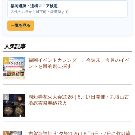
福岡遺跡・遺構マニア検定
古代のムラから城下町・鉄道跡まで
一覧を見る
人気記事
福岡イベントカレンダー。今週末・今月のイベ
ントを目的別に探す
周船寺花火大会2026｜8月17日開催・丸隈山古
墳慰霊祭奉納花火
志賀海神社 七夕祭2026｜8月6日・7日に竹灯籠