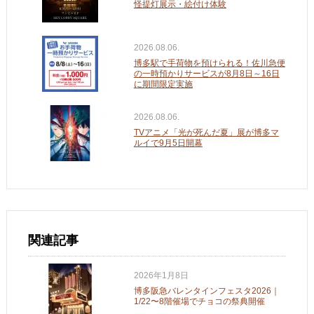
怪提灯展示・絵付け体験
2026.08.06.
博多駅で手荷物を預けられる！佐川急便
の一時預かりサービスが8月8日～16日
に期間限定実施
2026.08.06.
TVアニメ「光が死んだ夏」展が博多マ
ルイで9月5日開幕
関連記事
2026年1月8日
博多阪急バレンタインフェスタ2026｜
1/22〜8階催場でチョコの祭典開催