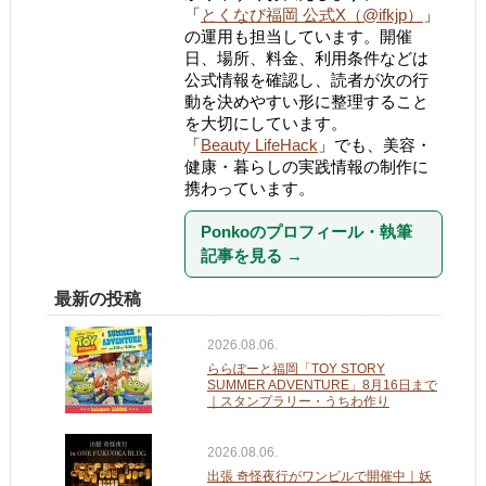
「
とくなび福岡 公式X（@ifkjp）
」
の運用も担当しています。開催
日、場所、料金、利用条件などは
公式情報を確認し、読者が次の行
動を決めやすい形に整理すること
を大切にしています。
「
Beauty LifeHack
」でも、美容・
健康・暮らしの実践情報の制作に
携わっています。
Ponkoのプロフィール・執筆
記事を見る
→
最新の投稿
2026.08.06.
ららぽーと福岡「TOY STORY
SUMMER ADVENTURE」8月16日まで
｜スタンプラリー・うちわ作り
2026.08.06.
出張 奇怪夜行がワンビルで開催中｜妖