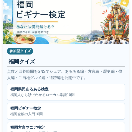
参加型クイズ
福岡クイズ
点数と回答時間をSNSでシェア。あるある編・方言編・歴史編・偉
人編・ご当地グルメ編・遺跡編を公開中です。
福岡県民あるある検定
福岡人なら秒でわかるローカル常識10問
福岡ビギナー検定
福岡全般の入門10問
福岡方言マニア検定