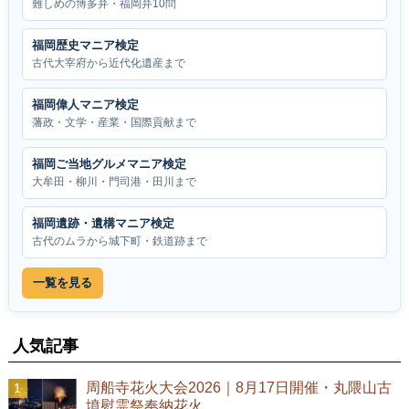
難しめの博多弁・福岡弁10問
福岡歴史マニア検定
古代大宰府から近代化遺産まで
福岡偉人マニア検定
藩政・文学・産業・国際貢献まで
福岡ご当地グルメマニア検定
大牟田・柳川・門司港・田川まで
福岡遺跡・遺構マニア検定
古代のムラから城下町・鉄道跡まで
一覧を見る
人気記事
周船寺花火大会2026｜8月17日開催・丸隈山古
墳慰霊祭奉納花火