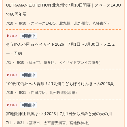
ULTRAMAN EXHIBITION 北九州で7月10日開幕｜スペースLABO
で60周年展
7/10 ～ 8/30 （スペースLABO、北九州、北九州市、八幡東区）
開催中
グルメ
そうめん小屋 in ベイサイド2026｜7月1日〜8月30日・メニュ
ー・予約
7/1 ～ 8/30 （福岡市、博多区、ベイサイドプレイス博多）
開催中
グルメ
100円で九州へ大冒険！JR九州こどもぼうけんきっぷ2026夏
7/18 ～ 8/31 （門司港駅、九州鉄道記念館）
開催中
グルメ
宮地嶽神社 風凛まつり2026｜7月1日から風鈴と光の天の川
7/1 ～ 8/31 （福津市、太宰府天満宮、宮地嶽神社）