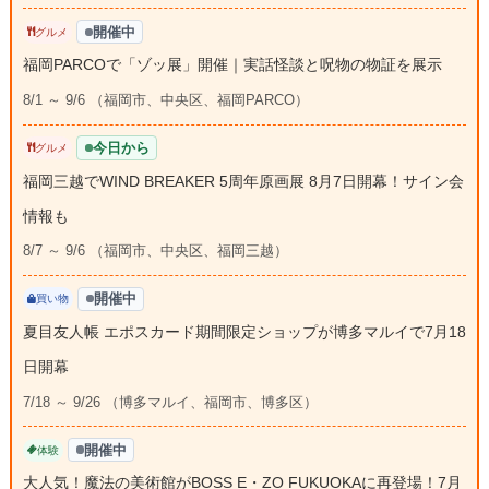
開催中
グルメ
福岡PARCOで「ゾッ展」開催｜実話怪談と呪物の物証を展示
8/1 ～ 9/6 （福岡市、中央区、福岡PARCO）
今日から
グルメ
福岡三越でWIND BREAKER 5周年原画展 8月7日開幕！サイン会
情報も
8/7 ～ 9/6 （福岡市、中央区、福岡三越）
開催中
買い物
夏目友人帳 エポスカード期間限定ショップが博多マルイで7月18
日開幕
7/18 ～ 9/26 （博多マルイ、福岡市、博多区）
開催中
体験
大人気！魔法の美術館がBOSS E・ZO FUKUOKAに再登場！7月