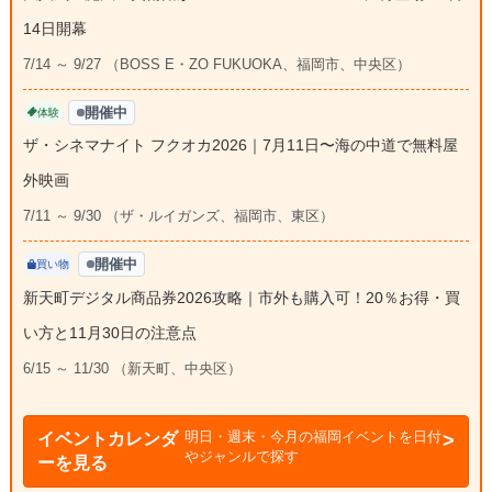
14日開幕
7/14 ～ 9/27 （BOSS E・ZO FUKUOKA、福岡市、中央区）
開催中
体験
ザ・シネマナイト フクオカ2026｜7月11日〜海の中道で無料屋
外映画
7/11 ～ 9/30 （ザ・ルイガンズ、福岡市、東区）
開催中
買い物
新天町デジタル商品券2026攻略｜市外も購入可！20％お得・買
い方と11月30日の注意点
6/15 ～ 11/30 （新天町、中央区）
明日・週末・今月の福岡イベントを日付
イベントカレンダ
やジャンルで探す
ーを見る