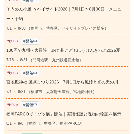
そうめん小屋 in ベイサイド2026｜7月1日〜8月30日・メニュ
ー・予約
7/1 ～ 8/30 （福岡市、博多区、ベイサイドプレイス博多）
開催中
グルメ
100円で九州へ大冒険！JR九州こどもぼうけんきっぷ2026夏
7/18 ～ 8/31 （門司港駅、九州鉄道記念館）
開催中
グルメ
宮地嶽神社 風凛まつり2026｜7月1日から風鈴と光の天の川
7/1 ～ 8/31 （福津市、太宰府天満宮、宮地嶽神社）
開催中
グルメ
福岡PARCOで「ゾッ展」開催｜実話怪談と呪物の物証を展示
8/1 ～ 9/6 （福岡市、中央区、福岡PARCO）