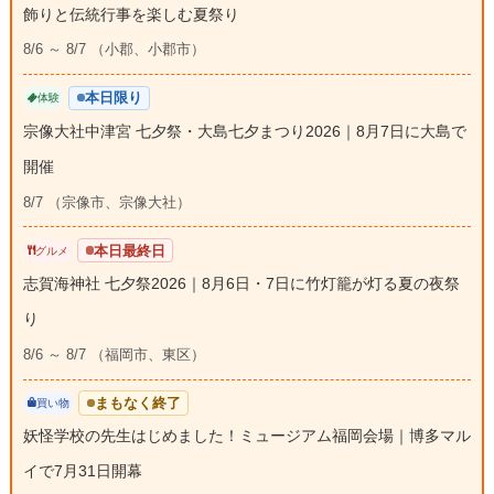
飾りと伝統行事を楽しむ夏祭り
8/6 ～ 8/7 （小郡、小郡市）
本日限り
体験
宗像大社中津宮 七夕祭・大島七夕まつり2026｜8月7日に大島で
開催
8/7 （宗像市、宗像大社）
本日最終日
グルメ
志賀海神社 七夕祭2026｜8月6日・7日に竹灯籠が灯る夏の夜祭
り
8/6 ～ 8/7 （福岡市、東区）
まもなく終了
買い物
妖怪学校の先生はじめました！ミュージアム福岡会場｜博多マル
イで7月31日開幕