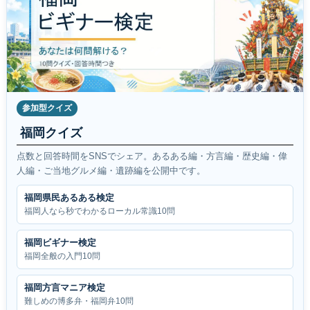
参加型クイズ
福岡クイズ
点数と回答時間をSNSでシェア。あるある編・方言編・歴史編・偉
人編・ご当地グルメ編・遺跡編を公開中です。
福岡県民あるある検定
福岡人なら秒でわかるローカル常識10問
福岡ビギナー検定
福岡全般の入門10問
福岡方言マニア検定
難しめの博多弁・福岡弁10問