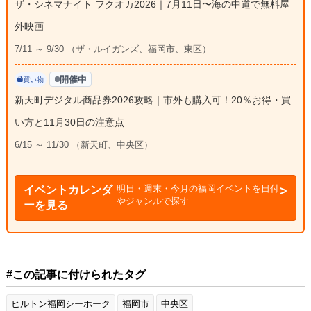
ザ・シネマナイト フクオカ2026｜7月11日〜海の中道で無料屋
外映画
7/11 ～ 9/30 （ザ・ルイガンズ、福岡市、東区）
開催中
買い物
新天町デジタル商品券2026攻略｜市外も購入可！20％お得・買
い方と11月30日の注意点
6/15 ～ 11/30 （新天町、中央区）
明日・週末・今月の福岡イベントを日付
イベントカレンダ
やジャンルで探す
ーを見る
#この記事に付けられたタグ
ヒルトン福岡シーホーク
福岡市
中央区