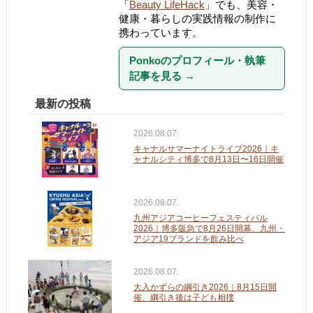
「
Beauty LifeHack
」でも、美容・
健康・暮らしの実践情報の制作に
携わっています。
Ponkoのプロフィール・執筆
記事を見る
→
最新の投稿
2026.08.07.
キャナルサマーナイトライブ2026｜キ
ャナルシティ博多で8月13日〜16日開催
2026.08.07.
九州アジアコーヒーフェスティバル
2026｜博多阪急で8月26日開幕、九州・
アジア19ブランドを飲み比べ
2026.08.07.
大入かずらの綱引き2026｜8月15日開
催、綱引き後は子ども相撲