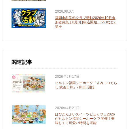
2026.08.07.
福岡市科学館クラブ活動2026年10月参
加者募集｜8月8日申込開始、SSJなど7
講座
関連記事
2026年5月17日
ヒルトン福岡シーホーク「すみっコぐら
し 飲茶日和」7月1日開始
2026年4月21日
はぴだんぶいスイーツビュッフェ2026
がヒルトン福岡シーホークで 開催！美
味しくて可愛い時間を堪能