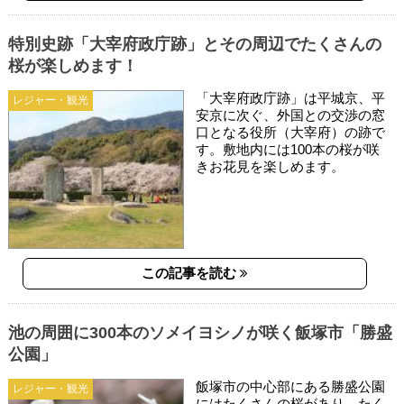
特別史跡「大宰府政庁跡」とその周辺でたくさんの
桜が楽しめます！
「大宰府政庁跡」は平城京、平
レジャー・観光
安京に次ぐ、外国との交渉の窓
口となる役所（大宰府）の跡で
す。敷地内には100本の桜が咲
きお花見を楽しめます。
この記事を読む
池の周囲に300本のソメイヨシノが咲く飯塚市「勝盛
公園」
飯塚市の中心部にある勝盛公園
レジャー・観光
にはたくさんの桜があり、たく