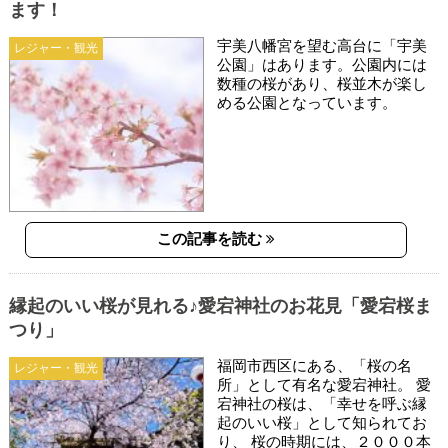
ます！
宇美八幡宮を望む高台に「宇美
レジャー・観光
公園」はあります。公園内には
数種の桜があり、桜並木が楽し
める公園となっています。
この記事を読む
縁起のいい桜が見れる♪愛宕神社のお花見「愛宕桜ま
つり」
福岡市西区にある、「桜の名
レジャー・観光
所」として有名な愛宕神社。 愛
宕神社の桜は、「幸せを呼ぶ縁
起のいい桜」として知られてお
り、 桜の時期には、２０００本