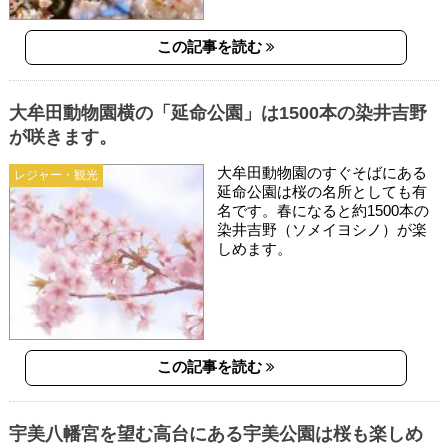
この記事を読む
大牟田動物園横の「延命公園」は1500本の染井吉野
が咲きます。
大牟田動物園のすぐそばにある
レジャー・観光
延命公園は桜の名所としても有
名です。春になると約1500本の
染井吉野（ソメイヨシノ）が楽
しめます。
この記事を読む
宇美八幡宮を望む高台にある宇美公園は桜も楽しめ