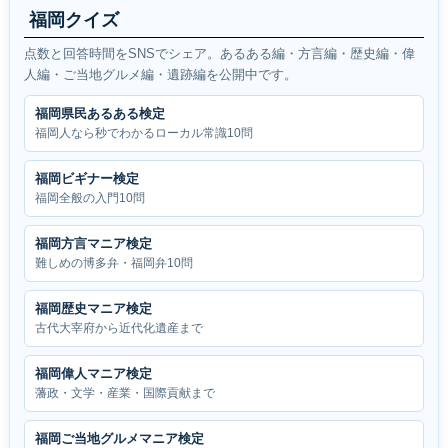
福岡クイズ
点数と回答時間をSNSでシェア。あるある編・方言編・歴史編・偉
人編・ご当地グルメ編・遺跡編を公開中です。
福岡県民あるある検定
福岡人なら秒でわかるローカル常識10問
福岡ビギナー検定
福岡全般の入門10問
福岡方言マニア検定
難しめの博多弁・福岡弁10問
福岡歴史マニア検定
古代大宰府から近代化遺産まで
福岡偉人マニア検定
藩政・文学・産業・国際貢献まで
福岡ご当地グルメマニア検定