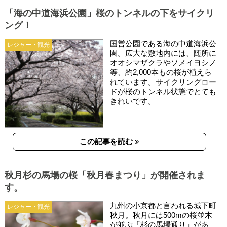
「海の中道海浜公園」桜のトンネルの下をサイクリ
ング！
国営公園である海の中道海浜公
レジャー・観光
園。広大な敷地内には、随所に
オオシマザクラやソメイヨシノ
等、約2,000本もの桜が植えら
れています。サイクリングロー
ドが桜のトンネル状態でとても
きれいです。
この記事を読む
秋月杉の馬場の桜「秋月春まつり」が開催されま
す。
九州の小京都と言われる城下町
レジャー・観光
秋月。秋月には500mの桜並木
が並ぶ「杉の馬場通り」があ