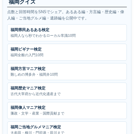
福岡クイズ
点数と回答時間をSNSでシェア。あるある編・方言編・歴史編・偉
人編・ご当地グルメ編・遺跡編を公開中です。
福岡県民あるある検定
福岡人なら秒でわかるローカル常識10問
福岡ビギナー検定
福岡全般の入門10問
福岡方言マニア検定
難しめの博多弁・福岡弁10問
福岡歴史マニア検定
古代大宰府から近代化遺産まで
福岡偉人マニア検定
藩政・文学・産業・国際貢献まで
福岡ご当地グルメマニア検定
大牟田・柳川・門司港・田川まで