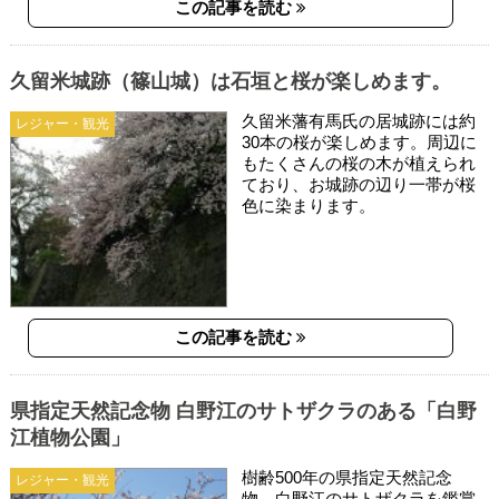
この記事を読む
久留米城跡（篠山城）は石垣と桜が楽しめます。
久留米藩有馬氏の居城跡には約
レジャー・観光
30本の桜が楽しめます。周辺に
もたくさんの桜の木が植えられ
ており、お城跡の辺り一帯が桜
色に染まります。
この記事を読む
県指定天然記念物 白野江のサトザクラのある「白野
江植物公園」
樹齢500年の県指定天然記念
レジャー・観光
物、白野江のサトザクラを鑑賞