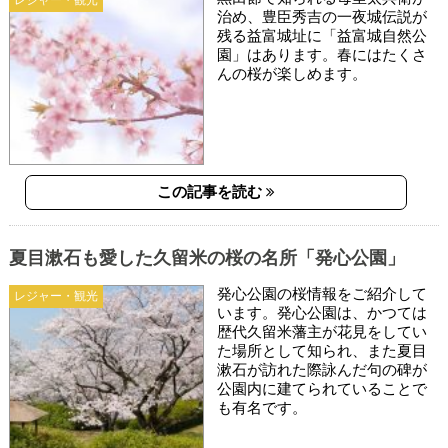
レジャー・観光
治め、豊臣秀吉の一夜城伝説が
残る益富城址に「益富城自然公
園」はあります。春にはたくさ
んの桜が楽しめます。
この記事を読む
夏目漱石も愛した久留米の桜の名所「発心公園」
発心公園の桜情報をご紹介して
レジャー・観光
います。発心公園は、かつては
歴代久留米藩主が花見をしてい
た場所として知られ、また夏目
漱石が訪れた際詠んだ句の碑が
公園内に建てられていることで
も有名です。