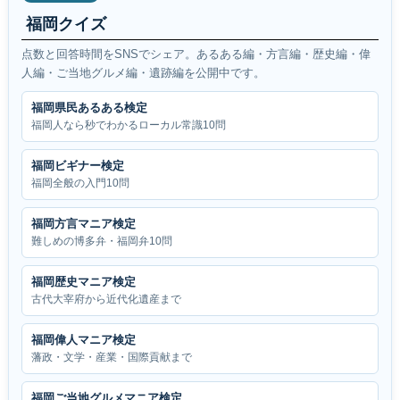
福岡クイズ
点数と回答時間をSNSでシェア。あるある編・方言編・歴史編・偉
人編・ご当地グルメ編・遺跡編を公開中です。
福岡県民あるある検定
福岡人なら秒でわかるローカル常識10問
福岡ビギナー検定
福岡全般の入門10問
福岡方言マニア検定
難しめの博多弁・福岡弁10問
福岡歴史マニア検定
古代大宰府から近代化遺産まで
福岡偉人マニア検定
藩政・文学・産業・国際貢献まで
福岡ご当地グルメマニア検定