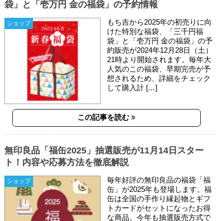
袋」と「壱万円 金の福袋」の予約情報
もち吉から2025年の初売りに向
ショップ
けた特別な福袋、「三千円福
袋」と「壱万円 金の福袋」の予
約販売が2024年12月28日（土）
21時より開始されます。毎年大
人気のこの福袋、早期完売が予
想されるため、詳細をチェック
して購入計 […]
この記事を読む
無印良品「福缶2025」抽選販売が11月14日スター
ト！内容や応募方法を徹底解説
毎年好評の無印良品の福袋「福
ショップ
缶」が2025年も登場します。福
缶は全国の手作り縁起物とギフ
トカードがセットになったお得
な商品。今年も抽選販売方式で