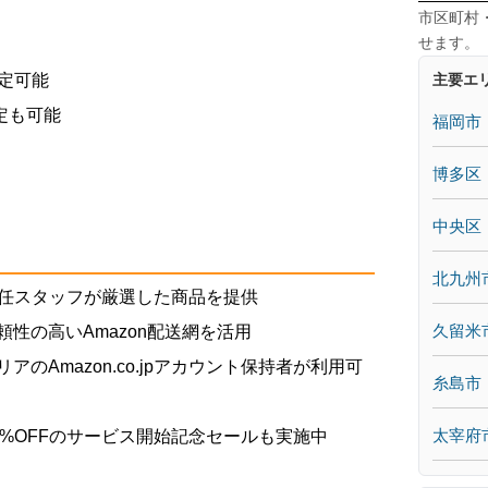
市区町村
せます。
主要エ
定可能
定も可能
福岡市
け
博多区
中央区
北九州
任スタッフが厳選した商品を提供
久留米
頼性の高いAmazon配送網を活用
アのAmazon.co.jpアカウント保持者が利用可
糸島市
太宰府
0%OFFのサービス開始記念セールも実施中