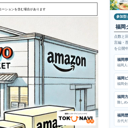
モーションを含む場合があります
参加型
福岡
点数と
言編・
を公開
福岡
福岡人
福岡
福岡全
福岡
難しめ
福岡
古代大