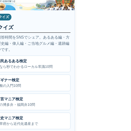
クイズ
クイズ
回答時間をSNSでシェア。あるある編・方
歴史編・偉人編・ご当地グルメ編・遺跡編
中です。
県民あるある検定
なら秒でわかるローカル常識10問
ビギナー検定
般の入門10問
方言マニア検定
の博多弁・福岡弁10問
歴史マニア検定
宰府から近代化遺産まで