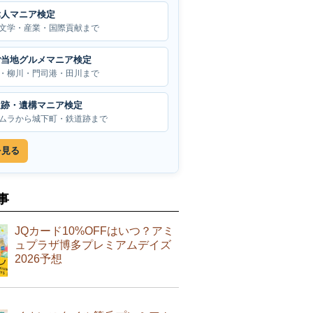
偉人マニア検定
文学・産業・国際貢献まで
ご当地グルメマニア検定
・柳川・門司港・田川まで
遺跡・遺構マニア検定
ムラから城下町・鉄道跡まで
を見る
事
JQカード10%OFFはいつ？アミ
ュプラザ博多プレミアムデイズ
2026予想