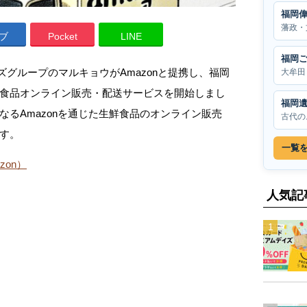
福岡
藩政・
ブ
Pocket
LINE
福岡
ーズグループのマルキョウがAmazonと提携し、福岡
大牟田
食品オンライン販売・配送サービスを開始しまし
福岡
るAmazonを通じた生鮮食品のオンライン販売
古代の
す。
一覧
on）
人気記