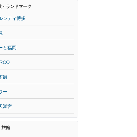
設・ランドマーク
ルシティ博多
急
ーと福岡
RCO
下街
ワー
天満宮
・旅館