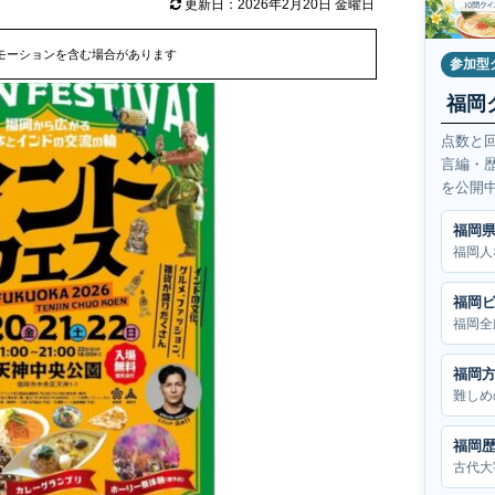
更新日：2026年2月20日 金曜日
モーションを含む場合があります
参加型
福岡
点数と
言編・
を公開
福岡
福岡人
福岡
福岡全
福岡
難しめ
福岡
古代大