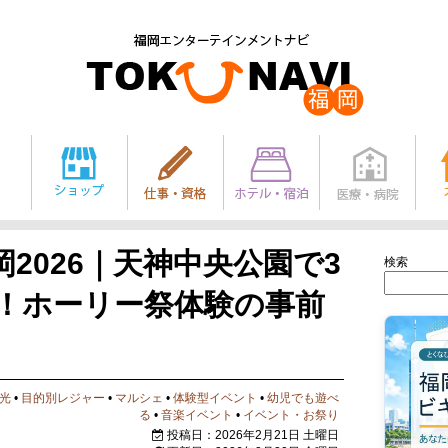
岡2026｜天神中央公園で3
検索
催！ホーリー祭体験の事前
光
•
目的別レジャー
•
マルシェ
•
体験型イベント
•
幼児でも遊べ
る
•
音楽イベント
•
イベント・お祭り
投稿日：2026年2月21日 土曜日