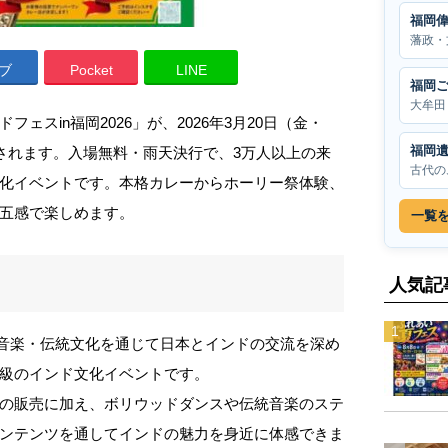
福岡
藩政・
ブ
Pocket
LINE
福岡
大牟田
ェスin福岡2026」が、2026年3月20日（金・
福岡
催されます。入場無料・雨天決行で、3万人以上の来
古代の
化イベントです。本格カレーからホーリー祭体験、
五感で楽しめます。
一覧
人気記
・音楽・伝統文化を通じて日本とインドの交流を深め
級のインド文化イベントです。
の販売に加え、ボリウッドダンスや伝統音楽のステ
ンテンツを通してインドの魅力を身近に体感できま