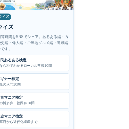
クイズ
クイズ
回答時間をSNSでシェア。あるある編・方
歴史編・偉人編・ご当地グルメ編・遺跡編
中です。
県民あるある検定
なら秒でわかるローカル常識10問
ビギナー検定
般の入門10問
方言マニア検定
の博多弁・福岡弁10問
歴史マニア検定
宰府から近代化遺産まで