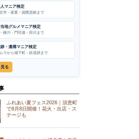
偉人マニア検定
文学・産業・国際貢献まで
ご当地グルメマニア検定
・柳川・門司港・田川まで
遺跡・遺構マニア検定
ムラから城下町・鉄道跡まで
を見る
事
ふれあい夏フェス2026｜須恵町
で8月8日開催！花火・出店・ス
テージも