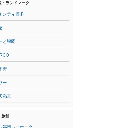
設・ランドマーク
ルシティ博多
急
ーと福岡
RCO
下街
ワー
天満宮
・旅館
ン福岡シーホーク