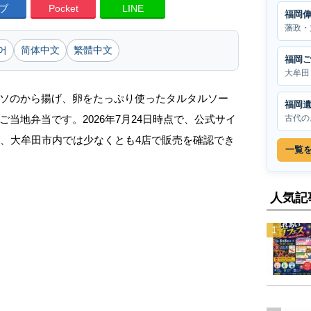
ブ
Pocket
LINE
福岡
藩政・
어
简体中文
繁體中文
福岡
大牟田
ソのから揚げ、卵をたっぷり使ったタルタルソー
福岡
古代の
当地弁当です。2026年7月24日時点で、公式サイ
ら、大牟田市内では少なくとも4店で販売を確認でき
一覧
人気記