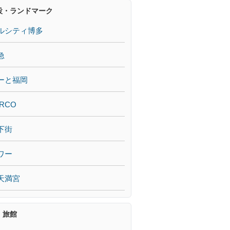
設・ランドマーク
ルシティ博多
急
ーと福岡
RCO
下街
ワー
天満宮
・旅館