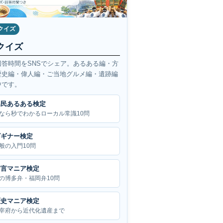
クイズ
クイズ
回答時間をSNSでシェア。あるある編・方
歴史編・偉人編・ご当地グルメ編・遺跡編
中です。
県民あるある検定
なら秒でわかるローカル常識10問
ビギナー検定
般の入門10問
方言マニア検定
の博多弁・福岡弁10問
歴史マニア検定
宰府から近代化遺産まで