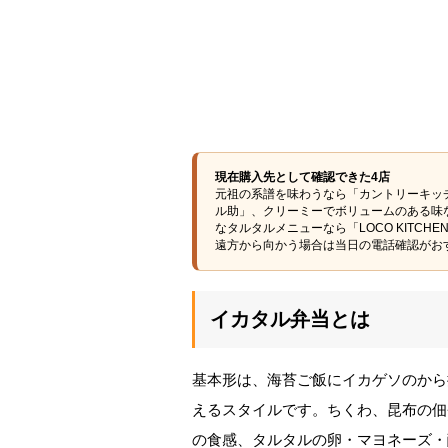
現在購入先として確認できた4店
元祖の系譜を味わうなら「カントリーキッ
ル助」、クリーミーでボリュームのある味
なタルタルメニューなら「LOCO KITC
遠方から向かう場合は当日の電話確認がお
イカタル弁当とは
基本形は、海苔ご飯にイカゲソのから
えるスタイルです。ちくわ、昆布の佃
の食感、タルタルの卵・マヨネーズ・