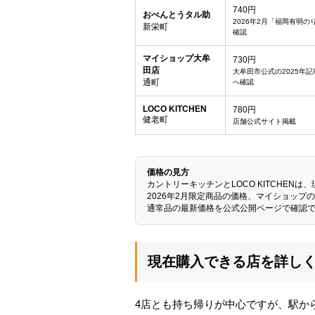
740円
おべんとうタル助
2026年2月「福岡有明
新栄町
確認
マイショップ大牟
730円
田店
大牟田市公式の2025年記
通町
へ確認
LOCO KITCHEN
780円
健老町
店舗公式サイト掲載
価格の見方
カントリーキッチンとLOCO KITCHEN
2026年2月限定商品の価格、マイショップの
通常品の最新価格を公式公開ページで確認
現在購入できる店を詳し
4店とも持ち帰りが中心ですが、駅か