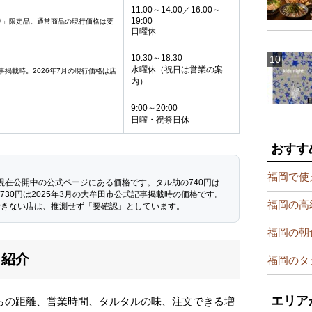
11:00～14:00／16:00～
19:00
のり」限定品。通常商品の現行価格は要
日曜休
10:30～18:30
水曜休（祝日は営業の案
事掲載時。2026年7月の現行価格は店
内）
9:00～20:00
日曜・祝祭日休
おすす
福岡で使
は、現在公開中の公式ページにある価格です。タル助の740円は
730円は2025年3月の大牟田市公式記事掲載時の価格です。
福岡の高
できない店は、推測せず「要確認」としています。
福岡の朝
く紹介
福岡のタ
エリア
らの距離、営業時間、タルタルの味、注文できる増