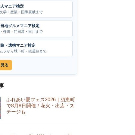
偉人マニア検定
文学・産業・国際貢献まで
ご当地グルメマニア検定
・柳川・門司港・田川まで
遺跡・遺構マニア検定
ムラから城下町・鉄道跡まで
を見る
事
ふれあい夏フェス2026｜須恵町
で8月8日開催！花火・出店・ス
テージも