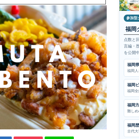
参加型
福岡
点数と
言編・
を公開
福岡
福岡人
福岡
福岡全
福岡
難しめ
福岡
古代大