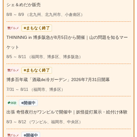
シェ＆めだか販売
8/8 ～ 8/9 （北九州、北九州市、小倉南区）
まもなく終了
グルメ
THININNG in 博多阪急が8月5日から開催｜山の問題を知るマー
ケット
8/5 ～ 8/11 （福岡市、博多区、博多阪急）
まもなく終了
グルメ
博多百年蔵「酒蔵de冷ガーデン」2026年7月31日開幕
7/31 ～ 8/11 （福岡市、博多区）
開催中
体験
出張 奇怪夜行がワンビルで開催中｜妖怪提灯展示・絵付け体験
8/3 ～ 8/12 （ワンビル、福岡市、中央区）
開催中
グルメ