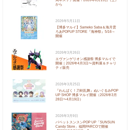
周年ストア開催！2026年6月13日（土）
から
2026年5月11日
【博多マルイ】Sameko Saba＆海月雲
ろあPOPUP STORE『海神祭』5/16～
開催
2026年3月26日
エヴァンゲリオン感謝祭 博多マルイで
開催｜2026年4月3日〜資料展＆チャリ
ティ販売
2026年3月25日
『わんぱく！刀剣乱舞』ぬいぐるみPOP
UP SHOP 博多マルイ開催（2026年3月
28日〜4月19日）
2026年3月9日
パペットスンスンPOP UP「SUNSUN
Candy Store」福岡PARCOで開催