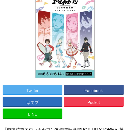
Twitter
Facebook
はてブ
Pocket
LINE
「交響詩篇エウレカセブン20周年記念展POP UP STORE in 博