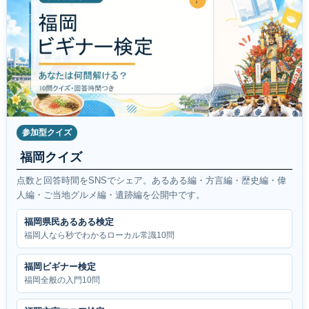
参加型クイズ
福岡クイズ
点数と回答時間をSNSでシェア。あるある編・方言編・歴史編・偉
人編・ご当地グルメ編・遺跡編を公開中です。
福岡県民あるある検定
福岡人なら秒でわかるローカル常識10問
福岡ビギナー検定
福岡全般の入門10問