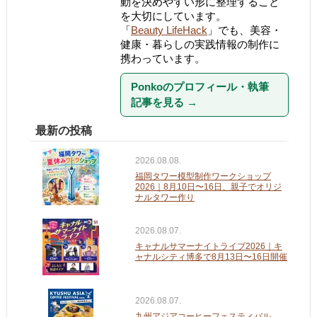
動を決めやすい形に整理すること
を大切にしています。
「
Beauty LifeHack
」でも、美容・
健康・暮らしの実践情報の制作に
携わっています。
Ponkoのプロフィール・執筆
記事を見る
→
最新の投稿
2026.08.08.
福岡タワー模型制作ワークショップ
2026｜8月10日〜16日、親子でオリジ
ナルタワー作り
2026.08.07.
キャナルサマーナイトライブ2026｜キ
ャナルシティ博多で8月13日〜16日開催
2026.08.07.
九州アジアコーヒーフェスティバル