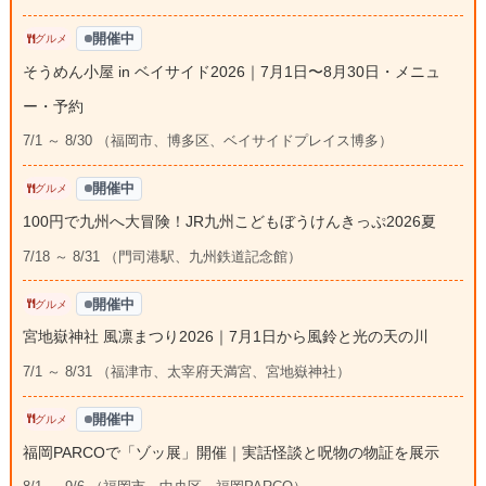
開催中
グルメ
そうめん小屋 in ベイサイド2026｜7月1日〜8月30日・メニュ
ー・予約
7/1 ～ 8/30 （福岡市、博多区、ベイサイドプレイス博多）
開催中
グルメ
100円で九州へ大冒険！JR九州こどもぼうけんきっぷ2026夏
7/18 ～ 8/31 （門司港駅、九州鉄道記念館）
開催中
グルメ
宮地嶽神社 風凛まつり2026｜7月1日から風鈴と光の天の川
7/1 ～ 8/31 （福津市、太宰府天満宮、宮地嶽神社）
開催中
グルメ
福岡PARCOで「ゾッ展」開催｜実話怪談と呪物の物証を展示