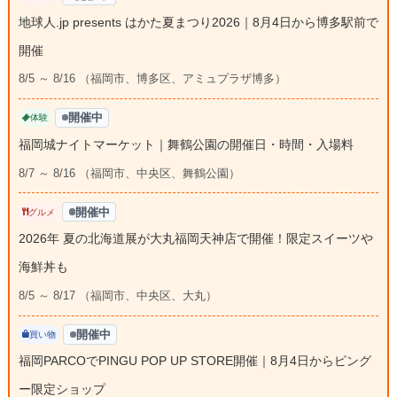
地球人.jp presents はかた夏まつり2026｜8月4日から博多駅前で
開催
8/5 ～ 8/16 （福岡市、博多区、アミュプラザ博多）
開催中
体験
福岡城ナイトマーケット｜舞鶴公園の開催日・時間・入場料
8/7 ～ 8/16 （福岡市、中央区、舞鶴公園）
開催中
グルメ
2026年 夏の北海道展が大丸福岡天神店で開催！限定スイーツや
海鮮丼も
8/5 ～ 8/17 （福岡市、中央区、大丸）
開催中
買い物
福岡PARCOでPINGU POP UP STORE開催｜8月4日からピング
ー限定ショップ