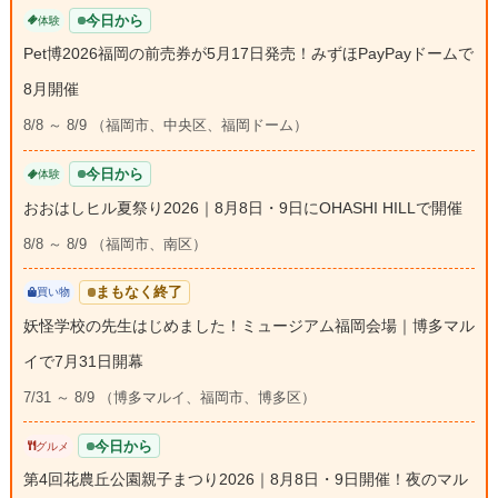
今日から
体験
Pet博2026福岡の前売券が5月17日発売！みずほPayPayドームで
8月開催
8/8 ～ 8/9 （福岡市、中央区、福岡ドーム）
今日から
体験
おおはしヒル夏祭り2026｜8月8日・9日にOHASHI HILLで開催
8/8 ～ 8/9 （福岡市、南区）
まもなく終了
買い物
妖怪学校の先生はじめました！ミュージアム福岡会場｜博多マル
イで7月31日開幕
7/31 ～ 8/9 （博多マルイ、福岡市、博多区）
今日から
グルメ
第4回花農丘公園親子まつり2026｜8月8日・9日開催！夜のマル