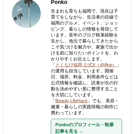
Ponko
生まれも育ちも福岡で、現在は子
育てをしながら、生活者の目線で
福岡のグルメ、イベント、ショッ
ピング、暮らしの情報を発信して
います。長年のブログ執筆経験を
生かし、地元で暮らしてきたから
こそ気づける魅力や、家族で出か
ける前に知りたいポイントを、わ
かりやすくお伝えします。
「
とくなび福岡 公式X（@ifkjp）
」
の運用も担当しています。開催
日、場所、料金、利用条件などは
公式情報を確認し、読者が次の行
動を決めやすい形に整理すること
を大切にしています。
「
Beauty LifeHack
」でも、美容・
健康・暮らしの実践情報の制作に
携わっています。
Ponkoのプロフィール・執筆
記事を見る
→