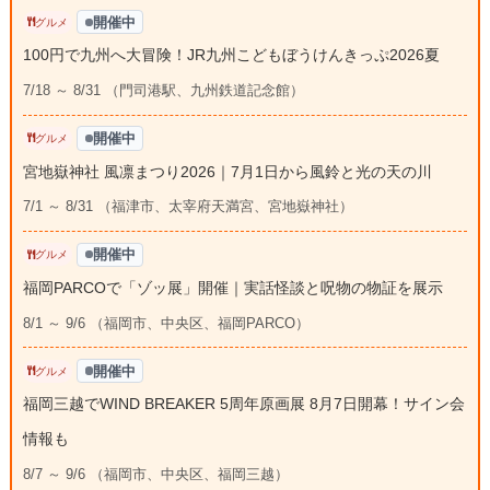
開催中
グルメ
100円で九州へ大冒険！JR九州こどもぼうけんきっぷ2026夏
7/18 ～ 8/31 （門司港駅、九州鉄道記念館）
開催中
グルメ
宮地嶽神社 風凛まつり2026｜7月1日から風鈴と光の天の川
7/1 ～ 8/31 （福津市、太宰府天満宮、宮地嶽神社）
開催中
グルメ
福岡PARCOで「ゾッ展」開催｜実話怪談と呪物の物証を展示
8/1 ～ 9/6 （福岡市、中央区、福岡PARCO）
開催中
グルメ
福岡三越でWIND BREAKER 5周年原画展 8月7日開幕！サイン会
情報も
8/7 ～ 9/6 （福岡市、中央区、福岡三越）