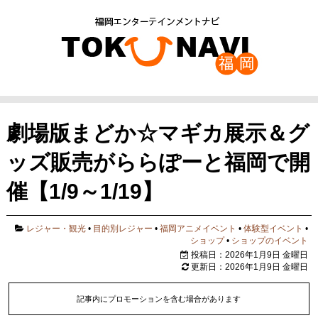
劇場版まどか☆マギカ展示＆グ
ッズ販売がららぽーと福岡で開
催【1/9～1/19】
レジャー・観光
•
目的別レジャー
•
福岡アニメイベント
•
体験型イベント
•
ショップ
•
ショップのイベント
投稿日：2026年1月9日 金曜日
更新日：2026年1月9日 金曜日
記事内にプロモーションを含む場合があります