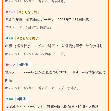
8/5 ～ 8/11 （福岡市、博多区、博多阪急）
まもなく終了
グルメ
博多百年蔵「酒蔵de冷ガーデン」2026年7月31日開幕
7/31 ～ 8/11 （福岡市、博多区）
まもなく終了
体験
出張 奇怪夜行がワンビルで開催中｜妖怪提灯展示・絵付け体験
8/3 ～ 8/12 （ワンビル、福岡市、中央区）
開催中
グルメ
地球人.jp presents はかた夏まつり2026｜8月4日から博多駅前で
開催
8/5 ～ 8/16 （福岡市、博多区、アミュプラザ博多）
開催中
体験
福岡城ナイトマーケット｜舞鶴公園の開催日・時間・入場料