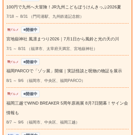
100円で九州へ大冒険！JR九州こどもぼうけんきっぷ2026夏
7/18 ～ 8/31 （門司港駅、九州鉄道記念館）
開催中
グルメ
宮地嶽神社 風凛まつり2026｜7月1日から風鈴と光の天の川
7/1 ～ 8/31 （福津市、太宰府天満宮、宮地嶽神社）
開催中
グルメ
福岡PARCOで「ゾッ展」開催｜実話怪談と呪物の物証を展示
8/1 ～ 9/6 （福岡市、中央区、福岡PARCO）
開催中
グルメ
福岡三越でWIND BREAKER 5周年原画展 8月7日開幕！サイン会
情報も
8/7 ～ 9/6 （福岡市、中央区、福岡三越）