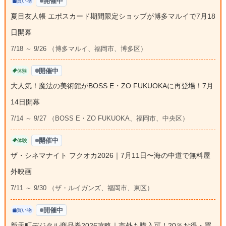
開催中
買い物
夏目友人帳 エポスカード期間限定ショップが博多マルイで7月18
日開幕
7/18 ～ 9/26 （博多マルイ、福岡市、博多区）
開催中
体験
大人気！魔法の美術館がBOSS E・ZO FUKUOKAに再登場！7月
14日開幕
7/14 ～ 9/27 （BOSS E・ZO FUKUOKA、福岡市、中央区）
開催中
体験
ザ・シネマナイト フクオカ2026｜7月11日〜海の中道で無料屋
外映画
7/11 ～ 9/30 （ザ・ルイガンズ、福岡市、東区）
開催中
買い物
新天町デジタル商品券2026攻略｜市外も購入可！20％お得・買