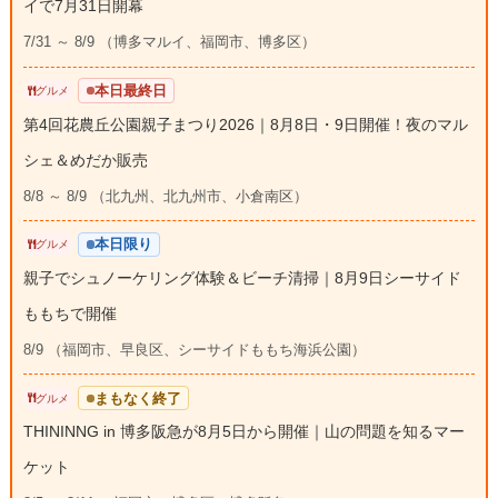
イで7月31日開幕
7/31 ～ 8/9 （博多マルイ、福岡市、博多区）
本日最終日
グルメ
第4回花農丘公園親子まつり2026｜8月8日・9日開催！夜のマル
シェ＆めだか販売
8/8 ～ 8/9 （北九州、北九州市、小倉南区）
本日限り
グルメ
親子でシュノーケリング体験＆ビーチ清掃｜8月9日シーサイド
ももちで開催
8/9 （福岡市、早良区、シーサイドももち海浜公園）
まもなく終了
グルメ
THININNG in 博多阪急が8月5日から開催｜山の問題を知るマー
ケット