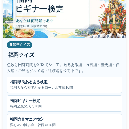
参加型クイズ
福岡クイズ
点数と回答時間をSNSでシェア。あるある編・方言編・歴史編・偉
人編・ご当地グルメ編・遺跡編を公開中です。
福岡県民あるある検定
福岡人なら秒でわかるローカル常識10問
福岡ビギナー検定
福岡全般の入門10問
福岡方言マニア検定
難しめの博多弁・福岡弁10問