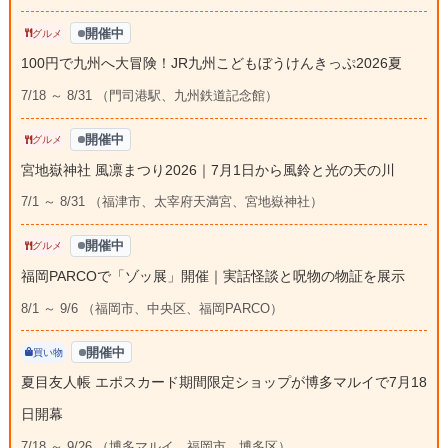
開催中
グルメ
100円で九州へ大冒険！JR九州こどもぼうけんきっぷ2026夏
7/18 ～ 8/31 （門司港駅、九州鉄道記念館）
開催中
グルメ
宮地嶽神社 風凛まつり2026｜7月1日から風鈴と光の天の川
7/1 ～ 8/31 （福津市、太宰府天満宮、宮地嶽神社）
開催中
グルメ
福岡PARCOで「ゾッ展」開催｜実話怪談と呪物の物証を展示
8/1 ～ 9/6 （福岡市、中央区、福岡PARCO）
開催中
買い物
夏目友人帳 エポスカード期間限定ショップが博多マルイで7月18
日開幕
7/18 ～ 9/26 （博多マルイ、福岡市、博多区）