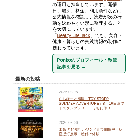
の運用も担当しています。開催
日、場所、料金、利用条件などは
公式情報を確認し、読者が次の行
動を決めやすい形に整理すること
を大切にしています。
「
Beauty LifeHack
」でも、美容・
健康・暮らしの実践情報の制作に
携わっています。
Ponkoのプロフィール・執筆
記事を見る
→
最新の投稿
2026.08.06.
ららぽーと福岡「TOY STORY
SUMMER ADVENTURE」8月16日まで
｜スタンプラリー・うちわ作り
2026.08.06.
出張 奇怪夜行がワンビルで開催中｜妖
怪提灯展示・絵付け体験