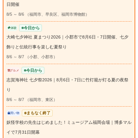
日開催
8/5 ～ 8/6 （福岡市、早良区、福岡市博物館）
今日から
体験
大崎七夕神社 夏まつり2026｜小郡市で8月6日・7日開催、七夕
飾りと伝統行事を楽しむ夏祭り
8/6 ～ 8/7 （小郡、小郡市）
今日から
グルメ
志賀海神社 七夕祭2026｜8月6日・7日に竹灯籠が灯る夏の夜祭
り
8/6 ～ 8/7 （福岡市、東区）
まもなく終了
買い物
妖怪学校の先生はじめました！ミュージアム福岡会場｜博多マル
イで7月31日開幕