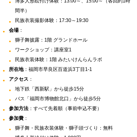
博多人形絵付け体験：13:00～、15:00～（各回約1時
間半）
民族衣装撮影体験：17:30～19:30
会場
：
獅子舞披露：1階 グランドホール
ワークショップ：講座室1
民族衣装体験：1階 みたいけんらんラボ
所在地
：福岡市早良区百道浜3丁目1-1
アクセス
：
地下鉄「西新駅」から徒歩15分
バス「福岡市博物館北口」から徒歩5分
参加方法
：すべて先着順（事前申込不要）
参加費
：
獅子舞・民族衣装体験・獅子頭づくり：無料