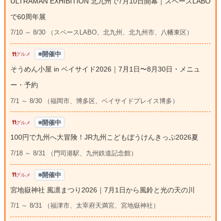
ULTRAMAN EXHIBITION 北九州で7月10日開幕｜スペースLABO
で60周年展
7/10 ～ 8/30 （スペースLABO、北九州、北九州市、八幡東区）
開催中
グルメ
そうめん小屋 in ベイサイド2026｜7月1日〜8月30日・メニュ
ー・予約
7/1 ～ 8/30 （福岡市、博多区、ベイサイドプレイス博多）
開催中
グルメ
100円で九州へ大冒険！JR九州こどもぼうけんきっぷ2026夏
7/18 ～ 8/31 （門司港駅、九州鉄道記念館）
開催中
グルメ
宮地嶽神社 風凛まつり2026｜7月1日から風鈴と光の天の川
7/1 ～ 8/31 （福津市、太宰府天満宮、宮地嶽神社）