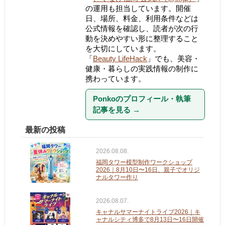
の運用も担当しています。開催
日、場所、料金、利用条件などは
公式情報を確認し、読者が次の行
動を決めやすい形に整理すること
を大切にしています。
「
Beauty LifeHack
」でも、美容・
健康・暮らしの実践情報の制作に
携わっています。
Ponkoのプロフィール・執筆
記事を見る
→
最新の投稿
2026.08.08.
福岡タワー模型制作ワークショップ
2026｜8月10日〜16日、親子でオリジ
ナルタワー作り
2026.08.07.
キャナルサマーナイトライブ2026｜キ
ャナルシティ博多で8月13日〜16日開催