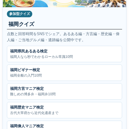
参加型クイズ
福岡クイズ
点数と回答時間をSNSでシェア。あるある編・方言編・歴史編・偉
人編・ご当地グルメ編・遺跡編を公開中です。
福岡県民あるある検定
福岡人なら秒でわかるローカル常識10問
福岡ビギナー検定
福岡全般の入門10問
福岡方言マニア検定
難しめの博多弁・福岡弁10問
福岡歴史マニア検定
古代大宰府から近代化遺産まで
福岡偉人マニア検定