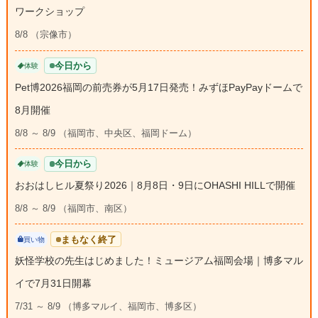
ワークショップ
8/8 （宗像市）
今日から
体験
Pet博2026福岡の前売券が5月17日発売！みずほPayPayドームで
8月開催
8/8 ～ 8/9 （福岡市、中央区、福岡ドーム）
今日から
体験
おおはしヒル夏祭り2026｜8月8日・9日にOHASHI HILLで開催
8/8 ～ 8/9 （福岡市、南区）
まもなく終了
買い物
妖怪学校の先生はじめました！ミュージアム福岡会場｜博多マル
イで7月31日開幕
7/31 ～ 8/9 （博多マルイ、福岡市、博多区）