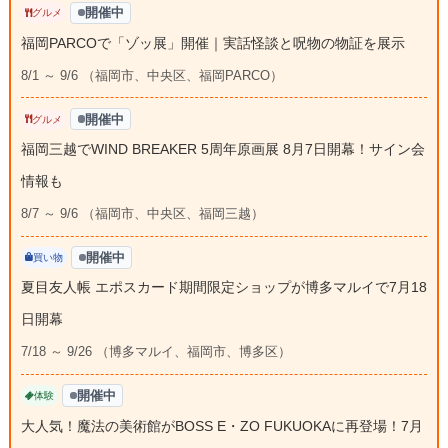
開催中
グルメ
福岡PARCOで「ゾッ展」開催｜実話怪談と呪物の物証を展示
8/1 ～ 9/6 （福岡市、中央区、福岡PARCO）
開催中
グルメ
福岡三越でWIND BREAKER 5周年原画展 8月7日開幕！サイン会
情報も
8/7 ～ 9/6 （福岡市、中央区、福岡三越）
開催中
買い物
夏目友人帳 エポスカード期間限定ショップが博多マルイで7月18
日開幕
7/18 ～ 9/26 （博多マルイ、福岡市、博多区）
開催中
体験
大人気！魔法の美術館がBOSS E・ZO FUKUOKAに再登場！7月