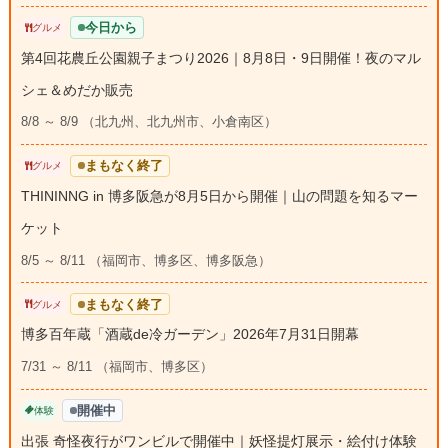
今日から
グルメ
第4回花農丘公園親子まつり2026｜8月8日・9日開催！夜のマル
シェ＆めだか販売
8/8 ～ 8/9 （北九州、北九州市、小倉南区）
まもなく終了
グルメ
THININNG in 博多阪急が8月5日から開催｜山の問題を知るマー
ケット
8/5 ～ 8/11 （福岡市、博多区、博多阪急）
まもなく終了
グルメ
博多百年蔵「酒蔵de冷ガーデン」2026年7月31日開幕
7/31 ～ 8/11 （福岡市、博多区）
開催中
体験
出張 奇怪夜行がワンビルで開催中｜妖怪提灯展示・絵付け体験