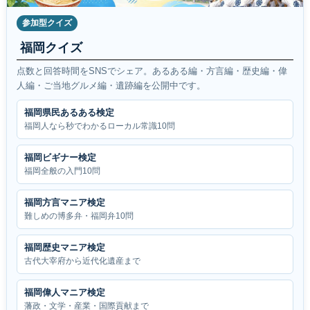
参加型クイズ
福岡クイズ
点数と回答時間をSNSでシェア。あるある編・方言編・歴史編・偉
人編・ご当地グルメ編・遺跡編を公開中です。
福岡県民あるある検定
福岡人なら秒でわかるローカル常識10問
福岡ビギナー検定
福岡全般の入門10問
福岡方言マニア検定
難しめの博多弁・福岡弁10問
福岡歴史マニア検定
古代大宰府から近代化遺産まで
福岡偉人マニア検定
藩政・文学・産業・国際貢献まで