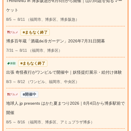
THININNG in 博多阪急が8月5日から開催｜山の問題を知るマー
ケット
8/5 ～ 8/11 （福岡市、博多区、博多阪急）
まもなく終了
グルメ
博多百年蔵「酒蔵de冷ガーデン」2026年7月31日開幕
7/31 ～ 8/11 （福岡市、博多区）
まもなく終了
体験
出張 奇怪夜行がワンビルで開催中｜妖怪提灯展示・絵付け体験
8/3 ～ 8/12 （ワンビル、福岡市、中央区）
開催中
グルメ
地球人.jp presents はかた夏まつり2026｜8月4日から博多駅前で
開催
8/5 ～ 8/16 （福岡市、博多区、アミュプラザ博多）