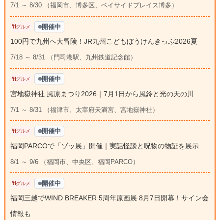
7/1 ～ 8/30 （福岡市、博多区、ベイサイドプレイス博多）
開催中
グルメ
100円で九州へ大冒険！JR九州こどもぼうけんきっぷ2026夏
7/18 ～ 8/31 （門司港駅、九州鉄道記念館）
開催中
グルメ
宮地嶽神社 風凛まつり2026｜7月1日から風鈴と光の天の川
7/1 ～ 8/31 （福津市、太宰府天満宮、宮地嶽神社）
開催中
グルメ
福岡PARCOで「ゾッ展」開催｜実話怪談と呪物の物証を展示
8/1 ～ 9/6 （福岡市、中央区、福岡PARCO）
開催中
グルメ
福岡三越でWIND BREAKER 5周年原画展 8月7日開幕！サイン会
情報も