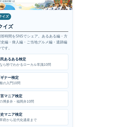
クイズ
クイズ
回答時間をSNSでシェア。あるある編・方
歴史編・偉人編・ご当地グルメ編・遺跡編
中です。
県民あるある検定
なら秒でわかるローカル常識10問
ビギナー検定
般の入門10問
方言マニア検定
の博多弁・福岡弁10問
歴史マニア検定
宰府から近代化遺産まで