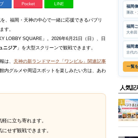
ブ
Pocket
LINE
福岡
藩政・
代表戦を、福岡・天神の中心で一緒に応援できるパブリ
福岡
ます。
大牟田
SKY LOBBY SQUARE」。2026年6月21日（日）、日
福岡
チュニジア
」を大型スクリーンで観戦できます。
古代の
報は、
天神の新ランドマーク「ワンビル」関連記事
一覧
館内グルメや周辺スポットを楽しみたい方は、あわ
人気記
気軽に立ち寄れます。
気にせず観戦できます。