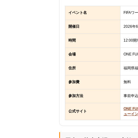
イベント名
FIFA
開催日
2026年
時間
12:00
会場
ONE FU
住所
福岡県福
参加費
無料
参加方法
事前申
ONE F
公式サイト
ューイ