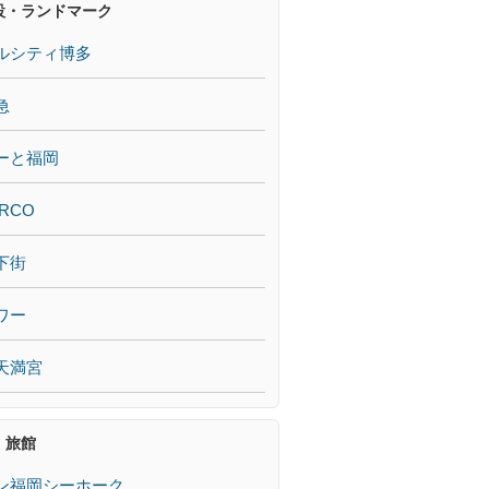
設・ランドマーク
ルシティ博多
急
ーと福岡
RCO
下街
ワー
天満宮
・旅館
ン福岡シーホーク