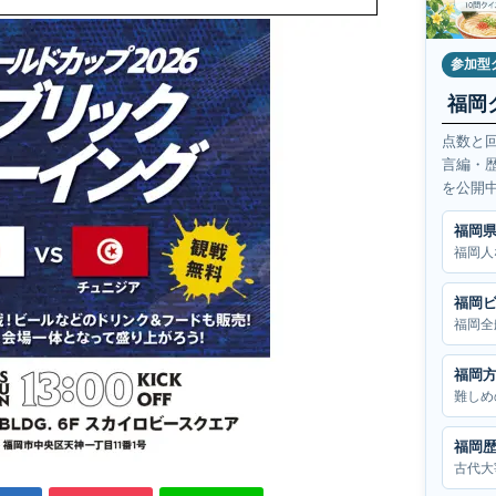
参加型
福岡
点数と
言編・
を公開
福岡
福岡人
福岡
福岡全
福岡
難しめ
福岡
古代大