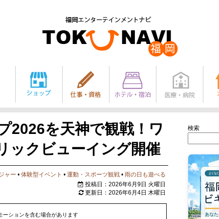
ップ2026を天神で観戦！ワ
検索
リックビューイング開催
ジャー
•
体験型イベント
•
運動・スポーツ観戦
•
雨の日も遊べる
投稿日：2026年6月9日 火曜日
更新日：2026年6月4日 木曜日
モーションを含む場合があります