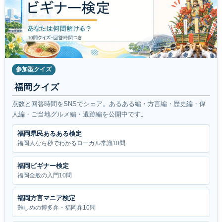
参加型クイズ
福岡クイズ
点数と回答時間をSNSでシェア。あるある編・方言編・歴史編・偉
人編・ご当地グルメ編・遺跡編を公開中です。
福岡県民あるある検定
福岡人なら秒でわかるローカル常識10問
福岡ビギナー検定
福岡全般の入門10問
福岡方言マニア検定
難しめの博多弁・福岡弁10問