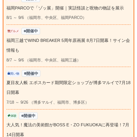
福岡PARCOで「ゾッ展」開催｜実話怪談と呪物の物証を展示
8/1 ～ 9/6 （福岡市、中央区、福岡PARCO）
開催中
グルメ
福岡三越でWIND BREAKER 5周年原画展 8月7日開幕！サイン会
情報も
8/7 ～ 9/6 （福岡市、中央区、福岡三越）
開催中
買い物
夏目友人帳 エポスカード期間限定ショップが博多マルイで7月18
日開幕
7/18 ～ 9/26 （博多マルイ、福岡市、博多区）
開催中
体験
大人気！魔法の美術館がBOSS E・ZO FUKUOKAに再登場！7月
14日開幕