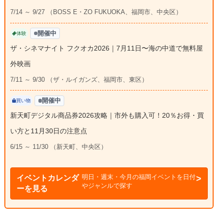
7/14 ～ 9/27 （BOSS E・ZO FUKUOKA、福岡市、中央区）
開催中
体験
ザ・シネマナイト フクオカ2026｜7月11日〜海の中道で無料屋
外映画
7/11 ～ 9/30 （ザ・ルイガンズ、福岡市、東区）
開催中
買い物
新天町デジタル商品券2026攻略｜市外も購入可！20％お得・買
い方と11月30日の注意点
6/15 ～ 11/30 （新天町、中央区）
明日・週末・今月の福岡イベントを日付
イベントカレンダ
やジャンルで探す
ーを見る