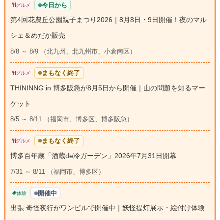
今日から
グルメ
第4回花農丘公園親子まつり2026｜8月8日・9日開催！夜のマル
シェ＆めだか販売
8/8 ～ 8/9 （北九州、北九州市、小倉南区）
まもなく終了
グルメ
THININNG in 博多阪急が8月5日から開催｜山の問題を知るマー
ケット
8/5 ～ 8/11 （福岡市、博多区、博多阪急）
まもなく終了
グルメ
博多百年蔵「酒蔵de冷ガーデン」2026年7月31日開幕
7/31 ～ 8/11 （福岡市、博多区）
開催中
体験
出張 奇怪夜行がワンビルで開催中｜妖怪提灯展示・絵付け体験